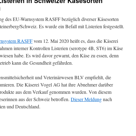
Listerien in Schweizer Käsesorten
i
ung des EU-Warnsystem RASFF bezüglich diverser Käsesorten
inerberg/Schweiz. Es wurde ein Befall mit Listerien festgestellt.
rnsystem RASFF
vom 12. Mai 2020 heißt es, dass die Käserei
hmen interner Kontrollen Listerien (serotype 4B, ST6) im Käse
ewiesen habe. Es wird davor gewarnt, den Käse zu essen, denn
trieb kann die Gesundheit gefährden.
smittelsicherheit und Veterinärwesen BLV empfiehlt, die
sumieren. Die Käserei Vogel AG hat ihre Abnehmer darüber
ie Produkte aus dem Verkauf genommen wurden. Von diesem
eserinnen aus der Schweiz betroffen.
Dieser Meldung
nach
ien und Deutschland.