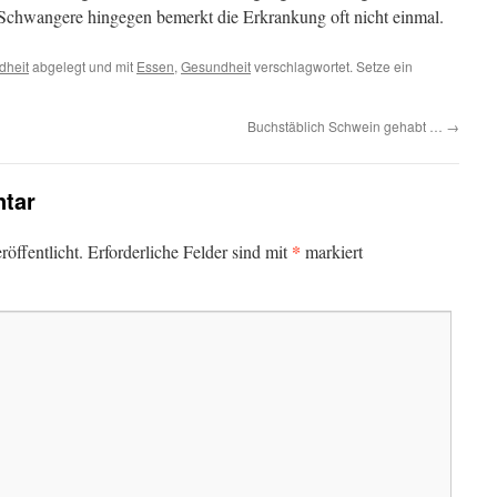
chwangere hingegen bemerkt die Erkrankung oft nicht einmal.
dheit
abgelegt und mit
Essen
,
Gesundheit
verschlagwortet. Setze ein
Buchstäblich Schwein gehabt …
→
tar
*
öffentlicht.
Erforderliche Felder sind mit
markiert