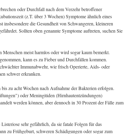
rbrechen oder Durchfall nach dem Verzehr betroffener
kubationszeit (z.T. über 3 Wochen) Symptome ähnlich eines
 ist insbesondere die Gesundheit von Schwangeren, kleineren
ährdet. Sollten oben genannte Symptome auftreten, suchen Sie
den Menschen meist harmlos oder wird sogar kaum bemerkt.
ufgenommen, kann es zu Fieber und Durchfällen kommen.
chwächter Immunabwehr, wie frisch Operierte, Aids- oder
nen schwer erkranken.
bis zu acht Wochen nach Aufnahme der Bakterien erfolgen.
giftungen") oder Meningitiden (Hirnhautentzündungen)
ehandelt werden können, aber dennoch in 30 Prozent der Fälle zum
isteriose sehr gefährlich, da sie fatale Folgen für das
ann zu Frühgeburt, schweren Schädigungen oder sogar zum