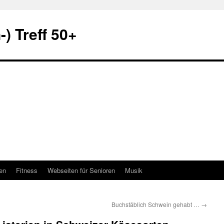
) Treff 50+
en
Fitness
Webseiten für Senioren
Musik
Buchstäblich Schwein gehabt …
→