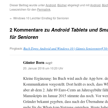
Dieser Beitrag wurde unter
Android
,
Bücher
abgelegt und mit
Android
,
Büc
Lesezeichen für den
Permalink
.
←
Windows 10 Leichter Einstieg für Senioren
2 Kommentare zu
Android Tablets und Sm
für Senioren
Pingback:
Buch-Tipps: Android und Windows 10 | Günnis Seniorentreff 50
Günter Born
sagt:
20. Januar 2016 um 10:20 Uhr
Kleine Ergänzung: Im Buch wird auch die App bzw. d
Kommunikation vorgestellt. Dort heißt es noch, dass Wha
aber ab dem 2. Jahr 89 Euro-Cents an Jahresgebühr fäl
Manuskripts im Januar 2015 stimmte das noch. Vor we
Gründer bekannt gegeben, dass nach der Übernahme d
mehr für die WhatsApp-Nutzung entstehen. Heute habe