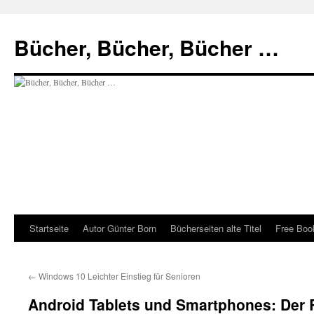
Zum
Inhalt
Bücher, Bücher, Bücher …
springen
Startseite
Autor Günter Born
Bücherseiten alte Titel
Free Book
←
Windows 10 Leichter Einstieg für Senioren
Android Tablets und Smartphones: Der 