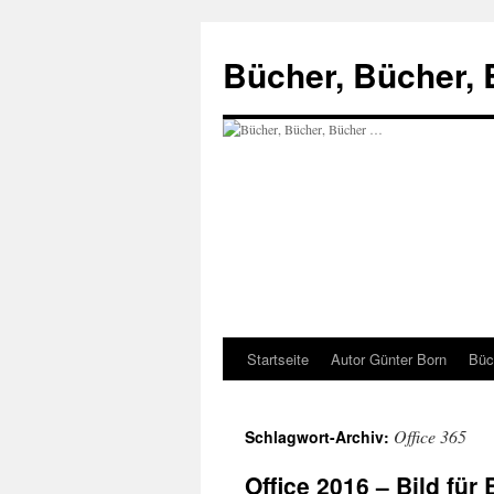
Zum
Inhalt
Bücher, Bücher,
springen
Startseite
Autor Günter Born
Büch
Office 365
Schlagwort-Archiv:
Office 2016 – Bild für