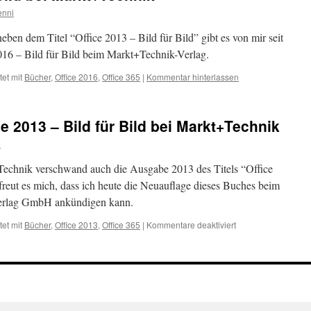
enni
eben dem Titel “Office 2013 – Bild für Bild” gibt es von mir seit
2016 – Bild für Bild beim Markt+Technik-Verlag.
et mit
Bücher
,
Office 2016
,
Office 365
|
Kommentar hinterlassen
e 2013 – Bild für Bild bei Markt+Technik
i
echnik verschwand auch die Ausgabe 2013 des Titels “Office
freut es mich, dass ich heute die Neuauflage dieses Buches beim
erlag GmbH ankündigen kann.
et mit
Bücher
,
Office 2013
,
Office 365
|
Kommentare deaktiviert
für
Neuerscheinung:
Office
2013
–
Bild
für