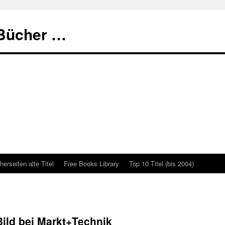
 Bücher …
erseiten alte Titel
Free Books Library
Top 10 Titel (bis 2004)
 Bild bei Markt+Technik