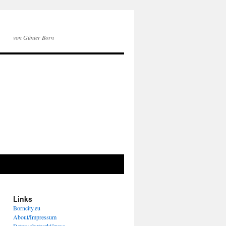
von Günter Born
Links
Borncity.eu
About/Impressum