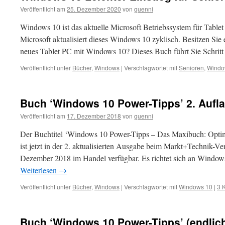
Veröffentlicht am
25. Dezember 2020
von
guenni
Windows 10 ist das aktuelle Microsoft Betriebssystem für Tabl
Microsoft aktualisiert dieses Windows 10 zyklisch. Besitzen Si
neues Tablet PC mit Windows 10? Dieses Buch führt Sie Schritt 
Veröffentlicht unter
Bücher
,
Windows
|
Verschlagwortet mit
Senioren
,
Windo
Buch ‘Windows 10 Power-Tipps’ 2. Aufl
Veröffentlicht am
17. Dezember 2018
von
guenni
Der Buchtitel ‘Windows 10 Power-Tipps – Das Maxibuch: Optim
ist jetzt in der 2. aktualisierten Ausgabe beim Markt+Technik-Ve
Dezember 2018 im Handel verfügbar. Es richtet sich an Windo
Weiterlesen
→
Veröffentlicht unter
Bücher
,
Windows
|
Verschlagwortet mit
Windows 10
|
3 
Buch ‘Windows 10 Power-Tipps’ (endlich