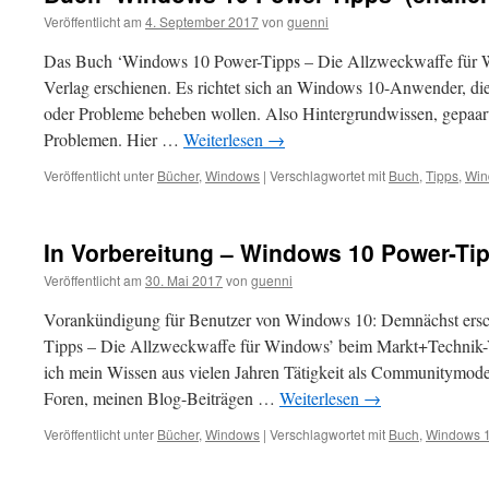
Veröffentlicht am
4. September 2017
von
guenni
Das Buch ‘Windows 10 Power-Tipps – Die Allzweckwaffe für W
Verlag erschienen. Es richtet sich an Windows 10-Anwender, d
oder Probleme beheben wollen. Also Hintergrundwissen, gepaar
Problemen. Hier …
Weiterlesen
→
Veröffentlicht unter
Bücher
,
Windows
|
Verschlagwortet mit
Buch
,
Tipps
,
Win
In Vorbereitung – Windows 10 Power-Ti
Veröffentlicht am
30. Mai 2017
von
guenni
Vorankündigung für Benutzer von Windows 10: Demnächst ersc
Tipps – Die Allzweckwaffe für Windows’ beim Markt+Technik-Ve
ich mein Wissen aus vielen Jahren Tätigkeit als Communitymode
Foren, meinen Blog-Beiträgen …
Weiterlesen
→
Veröffentlicht unter
Bücher
,
Windows
|
Verschlagwortet mit
Buch
,
Windows 