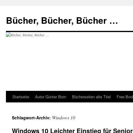
Zum
Inhalt
Bücher, Bücher, Bücher …
springen
Startseite
Autor Günter Born
Bücherseiten alte Titel
Free Book
Windows 10
Schlagwort-Archiv:
Windows 10 Leichter Einstieg für Senior