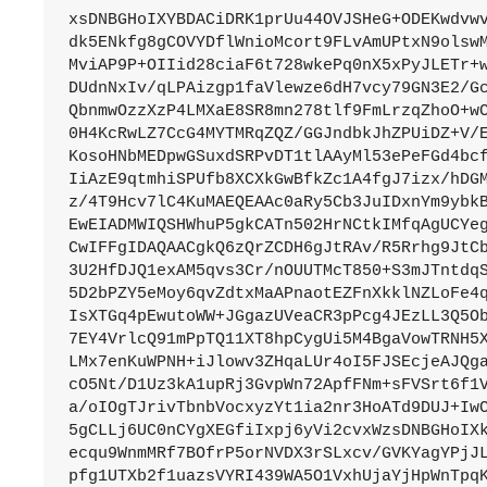
xsDNBGHoIXYBDACiDRK1prUu44OVJSHeG+ODEKwdvwv
dk5ENkfg8gCOVYDflWnioMcort9FLvAmUPtxN9olswM
MviAP9P+OIIid28ciaF6t728wkePq0nX5xPyJLETr+w
DUdnNxIv/qLPAizgp1faVlewze6dH7vcy79GN3E2/Gc
QbnmwOzzXzP4LMXaE8SR8mn278tlf9FmLrzqZhoO+wC
0H4KcRwLZ7CcG4MYTMRqZQZ/GGJndbkJhZPUiDZ+V/E
KosoHNbMEDpwGSuxdSRPvDT1tlAAyMl53ePeFGd4bcf
IiAzE9qtmhiSPUfb8XCXkGwBfkZc1A4fgJ7izx/hDGM
z/4T9Hcv7lC4KuMAEQEAAc0aRy5Cb3JuIDxnYm9ybkB
EwEIADMWIQSHWhuP5gkCATn502HrNCtkIMfqAgUCYeg
CwIFFgIDAQAACgkQ6zQrZCDH6gJtRAv/R5Rrhg9JtCb
3U2HfDJQ1exAM5qvs3Cr/nOUUTMcT850+S3mJTntdqS
5D2bPZY5eMoy6qvZdtxMaAPnaotEZFnXkklNZLoFe4q
IsXTGq4pEwutoWW+JGgazUVeaCR3pPcg4JEzLL3Q5Ob
7EY4VrlcQ91mPpTQ11XT8hpCygUi5M4BgaVowTRNH5X
LMx7enKuWPNH+iJlowv3ZHqaLUr4oI5FJSEcjeAJQga
cO5Nt/D1Uz3kA1upRj3GvpWn72ApfFNm+sFVSrt6f1V
a/oIOgTJrivTbnbVocxyzYt1ia2nr3HoATd9DUJ+IwC
5gCLLj6UC0nCYgXEGfiIxpj6yVi2cvxWzsDNBGHoIXk
ecqu9WnmMRf7BOfrP5orNVDX3rSLxcv/GVKYagYPjJL
pfg1UTXb2f1uazsVYRI439WA5O1VxhUjaYjHpWnTpqK