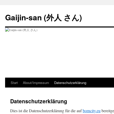
Zum
Inhalt
Gaijin-san (外人 さん)
springen
Start
About/Impressum
Datenschutzerklärung
Datenschutzerklärung
Dies ist die Datenschutzerklärung für die auf
borncity.eu
bereitge