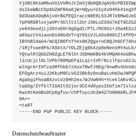
YjUBtNh1mMbuVX1VVRnJtIm3j9b0QBJqAV8cPBIDIWp
dsIkeWBcC5p8UZmFRAa6jW+HQyu+U1yXvO4hk41egSf
9d3UaKA9qRAjvOrBGfEQIraccN0E6L53JRlV8MwOJeD
7pPORSRlxxjwVPr3Ullt1l2UrJ38LoZ3XU7kET9CZGZ
ye643eodjLj3SYvEHr0gDgdI/PTL/M29U1+J5a4ESz2
a03aztV4iaonDs99UdVTrqY5SiVJLA5o99OtZl4fPD+
IBYhBIdaG4/mCQIBOfnTYes0K2Qgx+oCBQJh6CF7Ahs
/1Rjfvae0PA/ASktX/YOLZEjg0kXzp8eNensMY4uLb/
YQtwlMlQbbZH0ZgLETNlhrJSDHmKBG4kVMQAK4oGBhw
l1cUcjcl8LlVPb7R8MpEFq1Lqi+1VP/NczlFpcxO2Ju
wlVgrA+IHTza3Mfhkb7zXoxTRwfJ9Eg/9vwRv4UVo6c
EFDgArz4uiJ2KkuM9CLVG22Bk8yOnuBaLvHd2wJNPQP
AgabgiFhoaBXzvLVz0Hh2ex/WJVwN4h+YceklAKv4Cu
tqGOg/ZYfklTIGNItS2jor3CC4dOypsIkbfim7Islxz
Kwz9tKeGBsDCp6gfuv/chPfuycoh2W4Z7U9N0GRLJFA
0A==

=ta8T

-----END PGP PUBLIC KEY BLOCK-----
Datenschutzbeauftragter