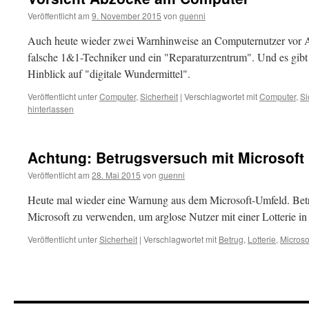
Veröffentlicht am
9. November 2015
von
guenni
Auch heute wieder zwei Warnhinweise an Computernutzer vor A
falsche 1&1-Techniker und ein "Reparaturzentrum". Und es gibt
Hinblick auf "digitale Wundermittel".
Veröffentlicht unter
Computer
,
Sicherheit
|
Verschlagwortet mit
Computer
,
Si
hinterlassen
Achtung: Betrugsversuch mit Microsoft 
Veröffentlicht am
28. Mai 2015
von
guenni
Heute mal wieder eine Warnung aus dem Microsoft-Umfeld. Be
Microsoft zu verwenden, um arglose Nutzer mit einer Lotterie in 
Veröffentlicht unter
Sicherheit
|
Verschlagwortet mit
Betrug
,
Lotterie
,
Microso