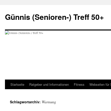
Zum
Inhalt
Günnis (Senioren-) Treff 50+
springen
Startseite
Ratgeber und Informationen
Fitness
Webseiten für 
Warnung
Schlagwortarchiv: