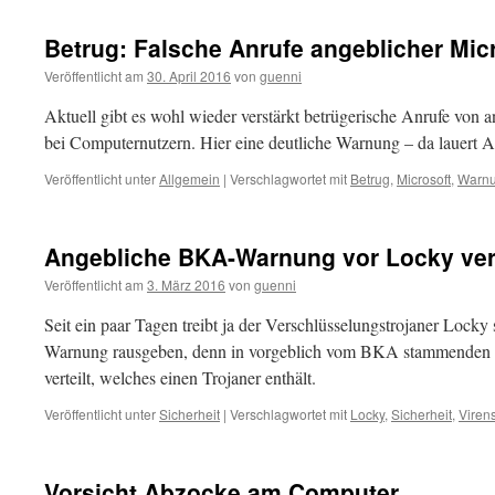
Betrug: Falsche Anrufe angeblicher Micr
Veröffentlicht am
30. April 2016
von
guenni
Aktuell gibt es wohl wieder verstärkt betrügerische Anrufe von 
bei Computernutzern. Hier eine deutliche Warnung – da lauert 
Veröffentlicht unter
Allgemein
|
Verschlagwortet mit
Betrug
,
Microsoft
,
Warn
Angebliche BKA-Warnung vor Locky vert
Veröffentlicht am
3. März 2016
von
guenni
Seit ein paar Tagen treibt ja der Verschlüsselungstrojaner Lock
Warnung rausgeben, denn in vorgeblich vom BKA stammenden 
verteilt, welches einen Trojaner enthält.
Veröffentlicht unter
Sicherheit
|
Verschlagwortet mit
Locky
,
Sicherheit
,
Viren
Vorsicht Abzocke am Computer