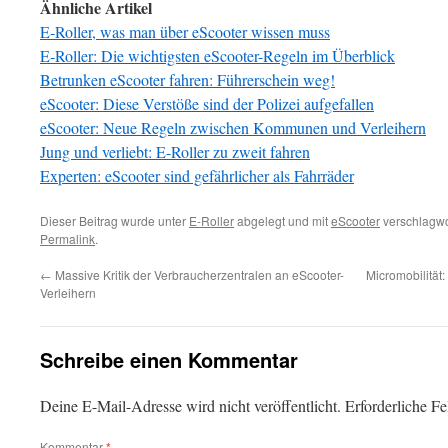
Ähnliche Artikel
E-Roller, was man über eScooter wissen muss
E-Roller: Die wichtigsten eScooter-Regeln im Überblick
Betrunken eScooter fahren: Führerschein weg!
eScooter: Diese Verstöße sind der Polizei aufgefallen
eScooter: Neue Regeln zwischen Kommunen und Verleihern
Jung und verliebt: E-Roller zu zweit fahren
Experten: eScooter sind gefährlicher als Fahrräder
Dieser Beitrag wurde unter
E-Roller
abgelegt und mit
eScooter
verschlagwor
Permalink
.
←
Massive Kritik der Verbraucherzentralen an eScooter-
Micromobilität
Verleihern
Schreibe einen Kommentar
Deine E-Mail-Adresse wird nicht veröffentlicht.
Erforderliche Fe
Kommentar
*