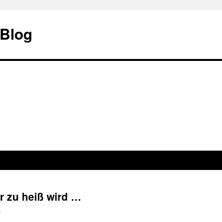
 Blog
 zu heiß wird …
i