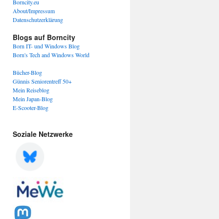
Borncity.eu
About/Impressum
Datenschutzerklärung
Blogs auf Borncity
Born IT- und Windows Blog
Born's Tech and Windows World
Bücher-Blog
Günnis Seniorentreff 50+
Mein Reiseblog
Mein Japan-Blog
E-Scooter-Blog
Soziale Netzwerke