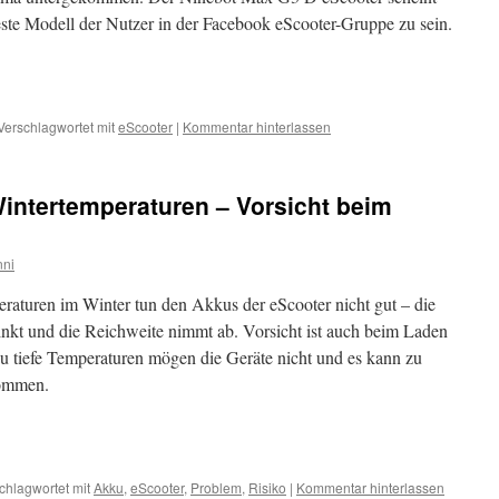
este Modell der Nutzer in der Facebook eScooter-Gruppe zu sein.
Verschlagwortet mit
eScooter
|
Kommentar hinterlassen
intertemperaturen – Vorsicht beim
nni
raturen im Winter tun den Akkus der eScooter nicht gut – die
inkt und die Reichweite nimmt ab. Vorsicht ist auch beim Laden
u tiefe Temperaturen mögen die Geräte nicht und es kann zu
ommen.
chlagwortet mit
Akku
,
eScooter
,
Problem
,
Risiko
|
Kommentar hinterlassen