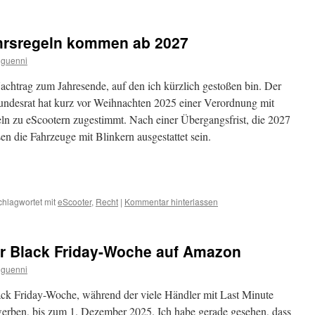
hrsregeln kommen ab 2027
guenni
chtrag zum Jahresende, auf den ich kürzlich gestoßen bin. Der
undesrat hat kurz vor Weihnachten 2025 einer Verordnung mit
ln zu eScootern zugestimmt. Nach einer Übergangsfrist, die 2027
en die Fahrzeuge mit Blinkern ausgestattet sein.
chlagwortet mit
eScooter
,
Recht
|
Kommentar hinterlassen
r Black Friday-Woche auf Amazon
guenni
lack Friday-Woche, während der viele Händler mit Last Minute
rben, bis zum 1. Dezember 2025. Ich habe gerade gesehen, dass