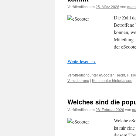
Veröffentlicht am
25. März 2026
von
guen
Die Zahl de
Betroffene 
können, wer
Mitteilung.
der eScoote
Weiterlesen
→
Veröffentlicht unter
eScooter
,
Recht
,
Risik
Versicherung
|
Kommentar hinterlassen
Welches sind die pop
Veröffentlicht am
28. Februar 2026
von
gu
Welche eSco
ist mir ein
diesem The