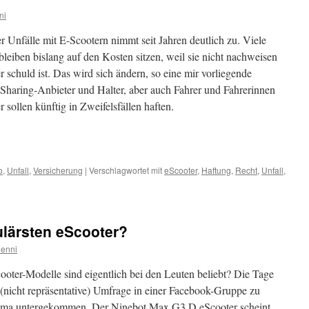
ni
r Unfälle mit E-Scootern nimmt seit Jahren deutlich zu. Viele
bleiben bislang auf den Kosten sitzen, weil sie nicht nachweisen
 schuld ist. Das wird sich ändern, so eine mir vorliegende
 Sharing-Anbieter und Halter, aber auch Fahrer und Fahrerinnen
r sollen künftig in Zweifelsfällen haften.
o
,
Unfall
,
Versicherung
|
Verschlagwortet mit
eScooter
,
Haftung
,
Recht
,
Unfall
,
ulärsten eScooter?
enni
oter-Modelle sind eigentlich bei den Leuten beliebt? Die Tage
e (nicht repräsentative) Umfrage in einer Facebook-Gruppe zu
ma untergekommen. Der Ninebot Max G3 D eScooter scheint