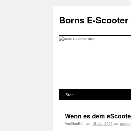
Zum
Inhalt
Borns E-Scooter
springen
Start
Wenn es dem eScooter
Veröffentlicht am
15. Juli 2026
von
guenn