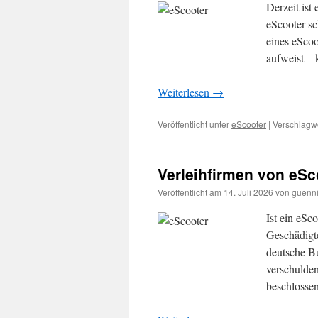
Derzeit ist
eScooter sc
eines eSco
aufweist – 
Weiterlesen
→
Veröffentlicht unter
eScooter
|
Verschlagwo
Verleihfirmen von eSco
Veröffentlicht am
14. Juli 2026
von
guenn
Ist ein eSco
Geschädigte
deutsche B
verschulde
beschlossen