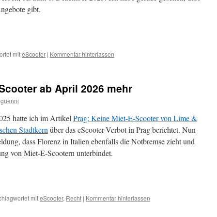
ngebote gibt.
rtet mit
eScooter
|
Kommentar hinterlassen
-Scooter ab April 2026 mehr
guenni
25 hatte ich im Artikel
Prag: Keine Miet-E-Scooter von Lime &
ischen Stadtkern
über das eScooter-Verbot in Prag berichtet. Nun
eldung, dass Florenz in Italien ebenfalls die Notbremse zieht und
ng von Miet-E-Scootern unterbindet.
chlagwortet mit
eScooter
,
Recht
|
Kommentar hinterlassen