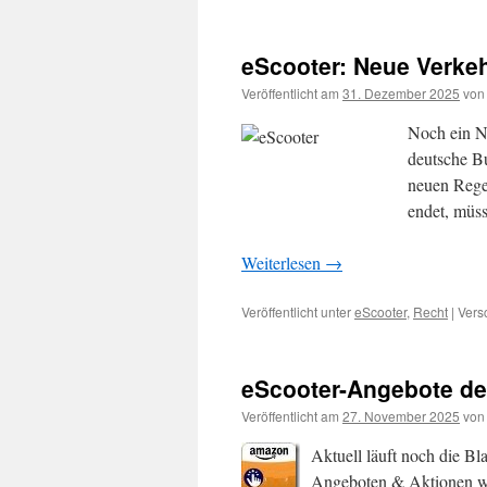
eScooter: Neue Verke
Veröffentlicht am
31. Dezember 2025
von
Noch ein Na
deutsche B
neuen Rege
endet, müss
Weiterlesen
→
Veröffentlicht unter
eScooter
,
Recht
|
Vers
eScooter-Angebote de
Veröffentlicht am
27. November 2025
von
Aktuell läuft noch die B
Angeboten & Aktionen we