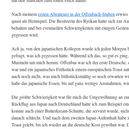
mit den Stäbchen zum rohen Fisch nahm.
Nach meinem
ersten Abenteuer in der Offenbach-Stuben
erwies 
quasi als Heimspiel. Die Besitzerin des Ryokan hatte sich zur 
behalten und bei eventuellen Schwierigkeiten mit einigen Gesten 
gegessen wird.
Ach ja, von den japanischen Kollegen wurde ich jeden Morgen b
gefragt, was ich gegessen hätte. Während ich das, so gut es ging
Murmeln um mich herum. Offenbar war ich der erste Deutsche, 
war und ein japanisches Frühstück einem europäischen Toast mit 
auch noch nicht, was mich frühstücksmäßig so noch erwarten wür
habe das japanische Essen, bis auf ganz wenige Ausnahmen, wir
Die größte Schwierigkeit war für mich die Umgewöhnung an eur
Rückflug aus Japan nach Deutschland hatte ich zum Beispiel ein
konnte auch einer Butterkream-Schnitte, die serviert wurde, nic
danach schlecht. Und nach dem zweiten Japan-Aufenthalt habe 
Toast gelebt, bis ich wieder an die deutsche Kost gewöhnt war.