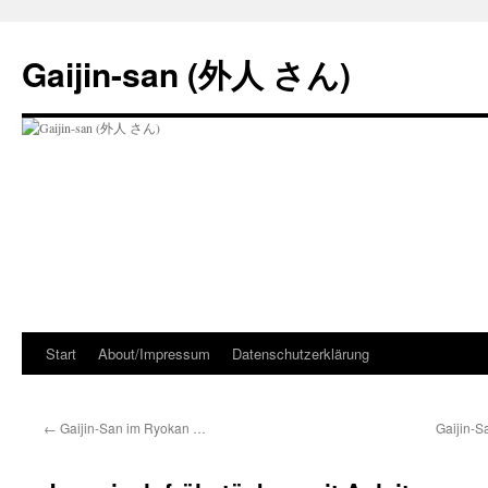
Zum
Inhalt
Gaijin-san (外人 さん)
springen
Start
About/Impressum
Datenschutzerklärung
←
Gaijin-San im Ryokan …
Gaijin-S