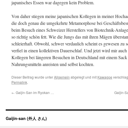
japanisches Essen war dagegen kein Problem.
Von daher stiegen meine japanischen Kollegen in meiner Hocha
die doch genau die umgekehrte Metamorphose bei Geschäftsbes
beim Besuch eines Schweizer Herstellers von Biotechnik-Anlagen
so richtig schön fett. Wie die Jungs das mit ihren Mägen übersta
schleierhaft. Obwohl, schwer verdaulich scheint es gewesen zu 
verfiel in einen kollektiven Dauerschlaf. Und jetzt wird mir auc
Kollegen bei längeren Besuchen in Deutschland mit einem Sack 
Nahrungsmitteln anreisten und selbst kochten.
Dieser Beitrag wurde unter
Allgemein
abgelegt und mit
Kawagoe
verschlag
Permalink
.
←
Gaijin-San im Ryokan …
Gaijin-S
Gaijin-san (外人 さん)