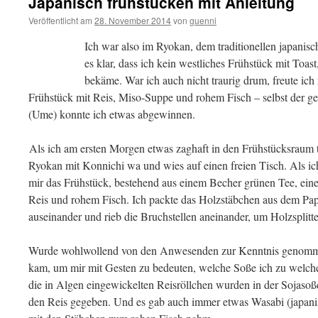
Japanisch frühstücken mit Anleitung
Veröffentlicht am
28. November 2014
von
guenni
Ich war also im Ryokan, dem traditionellen japanisc
es klar, dass ich kein westliches Frühstück mit Toa
bekäme. War ich auch nicht traurig drum, freute ich
Frühstück mit Reis, Miso-Suppe und rohem Fisch – selbst der ge
(Ume) konnte ich etwas abgewinnen.
Als ich am ersten Morgen etwas zaghaft in den Frühstücksraum tr
Ryokan mit Konnichi wa und wies auf einen freien Tisch. Als ic
mir das Frühstück, bestehend aus einem Becher grünen Tee, ei
Reis und rohem Fisch. Ich packte das Holzstäbchen aus dem Papie
auseinander und rieb die Bruchstellen aneinander, um Holzsplit
Wurde wohlwollend von den Anwesenden zur Kenntnis genomme
kam, um mir mit Gesten zu bedeuten, welche Soße ich zu welche
die in Algen eingewickelten Reisröllchen wurden in der Sojasoß
den Reis gegeben. Und es gab auch immer etwas Wasabi (japanisc