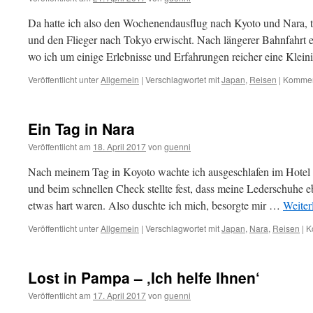
Da hatte ich also den Wochenendausflug nach Kyoto und Nara, tr
und den Flieger nach Tokyo erwischt. Nach längerer Bahnfahrt e
wo ich um einige Erlebnisse und Erfahrungen reicher eine Klei
Veröffentlicht unter
Allgemein
|
Verschlagwortet mit
Japan
,
Reisen
|
Komment
Ein Tag in Nara
Veröffentlicht am
18. April 2017
von
guenni
Nach meinem Tag in Koyoto wachte ich ausgeschlafen im Hotel
und beim schnellen Check stellte fest, dass meine Lederschuhe e
etwas hart waren. Also duschte ich mich, besorgte mir …
Weiter
Veröffentlicht unter
Allgemein
|
Verschlagwortet mit
Japan
,
Nara
,
Reisen
|
K
Lost in Pampa – ‚Ich helfe Ihnen‘
Veröffentlicht am
17. April 2017
von
guenni