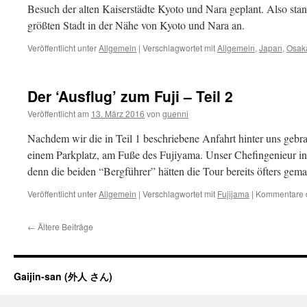
Besuch der alten Kaiserstädte Kyoto und Nara geplant. Also sta
größten Stadt in der Nähe von Kyoto und Nara an.
Veröffentlicht unter
Allgemein
|
Verschlagwortet mit
Allgemein
,
Japan
,
Osak
Der ‘Ausflug’ zum Fuji – Teil 2
Veröffentlicht am
13. März 2016
von
guenni
Nachdem wir die in Teil 1 beschriebene Anfahrt hinter uns gebrac
einem Parkplatz, am Fuße des Fujiyama. Unser Chefingenieur in
denn die beiden “Bergführer” hätten die Tour bereits öfters ge
Veröffentlicht unter
Allgemein
|
Verschlagwortet mit
Fujijama
|
Kommentare d
←
Ältere Beiträge
Gaijin-san (外人 さん)