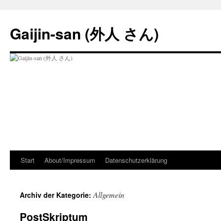
Zum
Inhalt
Gaijin-san (外人 さん)
springen
Start
About/Impressum
Datenschutzerklärung
Allgemein
Archiv der Kategorie:
PostSkriptum