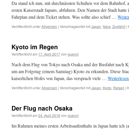
Da stand ich nun, mit durchnässten Schuhen vor dem Bahnhof, 
ersten Kaiserstadt Japans, abfuhren. Den Namen der Stadt hatte 
Fahrplan und dem Ticket stehen. Was sollte also schief …
Weite
Veröffentlicht unter
Allgemein
|
Verschlagwortet mit
Japan
,
Nara
,
Zugfahrt
|
Kyoto im Regen
Veröffentlicht am
17. April 2017
von
guenni
Nach dem Flug von Tokyo nach Osaka und der Busfahrt nach Kyo
um am Folgetag (einem Samstag) Kyoto zu erkunden. Diese Stad
kaiserlichen Hofes von Japan, das versprach viele …
Weiterlese
Veröffentlicht unter
Allgemein
|
Verschlagwortet mit
Japan
,
Kyoto
,
Reisen
|
K
Der Flug nach Osaka
Veröffentlicht am
24. April 2016
von
guenni
Im Rahmen meines ersten Arbeitsaufenthalts in Japan hatte ich