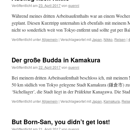
Veröffentlicht am
23. April 2017
von
guenni
Während meines dritten Arbeitsaufenthalts war an einem Woche
geplant. Diesen Kurztripp unternahm ich ebenfalls mit meinem Mit
nicht so sonderlich weit von Tokyo entfernt und sollte gut per B
Veröffentlicht unter
Allgemein
|
Verschlagwortet mit
Japan
,
Nikko
,
Reisen
|
Der große Budda in Kamakura
Veröffentlicht am
22. April 2017
von
guenni
Bei meinem dritten Arbeitsaufenthalt beschloss ich, mit meinem Mi
50 km südlich von Tokyo gelegene Stadt Kamakura (鎌倉市) zu
‘Sichellager’, die Stadt liegt in der Präfektur Kanagawa. Die S
Veröffentlicht unter
Allgemein
|
Verschlagwortet mit
Japan
,
Kamakura
,
Reis
But Born-San, you didn’t get lost!
Veröffentlicht am
21. April 2017
von
guenni