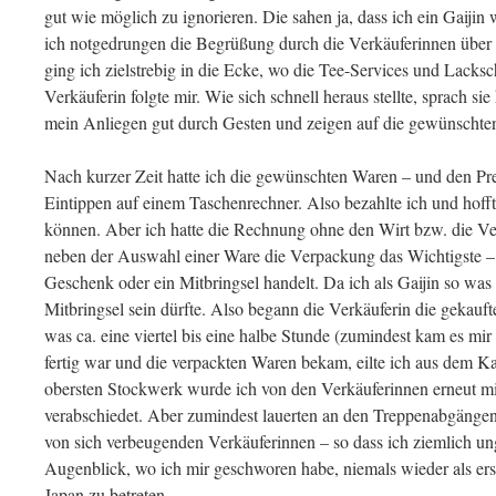
gut wie möglich zu ignorieren. Die sahen ja, dass ich ein Gaiji
ich notgedrungen die Begrüßung durch die Verkäuferinnen über
ging ich zielstrebig in die Ecke, wo die Tee-Services und Lacksc
Verkäuferin folgte mir. Wie sich schnell heraus stellte, sprach si
mein Anliegen gut durch Gesten und zeigen auf die gewünschte
Nach kurzer Zeit hatte ich die gewünschten Waren – und den Pre
Eintippen auf einem Taschenrechner. Also bezahlte ich und hoff
können. Aber ich hatte die Rechnung ohne den Wirt bzw. die Ver
neben der Auswahl einer Ware die Verpackung das Wichtigste – 
Geschenk oder ein Mitbringsel handelt. Da ich als Gaijin so was k
Mitbringsel sein dürfte. Also begann die Verkäuferin die gekauf
was ca. eine viertel bis eine halbe Stunde (zumindest kam es mir 
fertig war und die verpackten Waren bekam, eilte ich aus dem Ka
obersten Stockwerk wurde ich von den Verkäuferinnen erneut m
verabschiedet. Aber zumindest lauerten an den Treppenabgäng
von sich verbeugenden Verkäuferinnen – so dass ich ziemlich u
Augenblick, wo ich mir geschworen habe, niemals wieder als ers
Japan zu betreten.