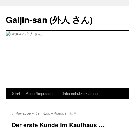
Zum
Inhalt
Gaijin-san (外人 さん)
springen
Start
About/Impressum
Datenschutzerklärung
←
Kawagoe – Klein-Edo – Koedo (小江戸)
Der erste Kunde im Kaufhaus …