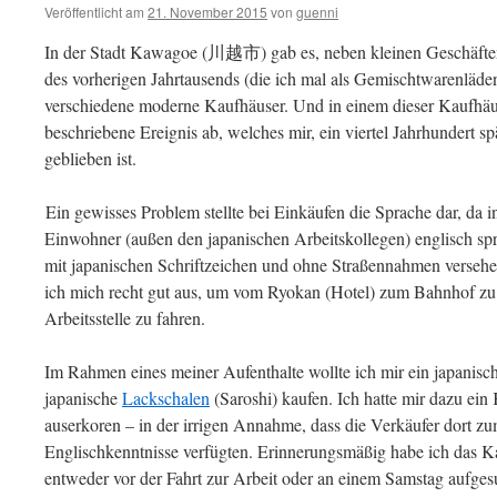
Veröffentlicht am
21. November 2015
von
guenni
In der Stadt Kawagoe (川越市) gab es, neben kleinen Geschäften –
des vorherigen Jahrtausends (die ich mal als Gemischtwarenläd
verschiedene moderne Kaufhäuser. Und in einem dieser Kaufhäus
beschriebene Ereignis ab, welches mir, ein viertel Jahrhundert s
geblieben ist.
Ein gewisses Problem stellte bei Einkäufen die Sprache dar, d
Einwohner (außen den japanischen Arbeitskollegen) englisch sp
mit japanischen Schriftzeichen und ohne Straßennahmen versehe
ich mich recht gut aus, um vom Ryokan (Hotel) zum Bahnhof zu
Arbeitsstelle zu fahren.
Im Rahmen eines meiner Aufenthalte wollte ich mir ein japanisc
japanische
Lackschalen
(Saroshi) kaufen. Ich hatte mir dazu ein
auserkoren – in der irrigen Annahme, dass die Verkäufer dort zu
Englischkenntnisse verfügten. Erinnerungsmäßig habe ich das 
entweder vor der Fahrt zur Arbeit oder an einem Samstag aufge