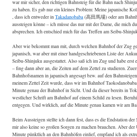
war mir sicher, den richtigen Bahnsteig für die Bahn nach Shin
zu haben. Es gab nur ein kleines Problem: Meine japanische Ko
, dass ich entweder in
Takadanobaba
(高田馬場) oder am Bahn
aussteigen könne – ich müsse das nur mit der Dame, die mich du
absprechen. Ich entschied mich für das Treffen am Seibu-Shinj
Aber wie bekommt man mit, durch welchen Bahnhof der Zug gera
japanisch, war aber mit einer handgeschriebenen Liste der Anku
Seibu-Shinjuku ausgestattet. Also saß ich im Zug und habe erst 
– fing dann aber an, die Zeiten auf dem Zettel zu studieren. Zue
Bahnhofsnamen in japanisch angesagt bzw. auf den Bahnsteigen 
meinem Zettel Zeit wurde, dass wir im Bahnhof Taokodanobaba e
Minute genau der Bahnhof in Sicht. Und da dieser bereits in To
westlicher Schrift am Bahnhof auf einem Schild zu lesen. Beruhi
entgegen. Und wirklich, auf die Minute genau kamen wir am Ba
Beim Aussteigen stellte ich dann fest, dass es die Endstation der
mir also keine so großen Sorgen zu machen brauchen. Aber der 
Minute pünktlich an den Bahnhöfen einlief, empfand ich als extr