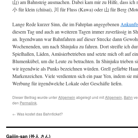
山) am Bahnsteig ausmachen. Dabei kam mir zu Hilfe, dass ich m
小 für klein (chiisai), 川 für Fluss (Kawa) oder 山 für Berg (Mo
Lange Rede kurzer Sinn, die im Fahrplan angegebenen
Ankunfts
diesem Tag und auch an weiteren Tagen immer zuverlässig in 
an. Irgendwann war Bahnfahren auf dieser Strecke dann Gewohnh
Wochenenden, um nach Shinjuku zu fahren. Dort streifte ich dur
Spielhallen, Läden, Amüsierbetrieben und setzte mich oft auf e
Blumenkübel, um die Leute zu betrachten. In Shinjuku trieben si
wir irgendwie als Punks bezeichnen würden. Grell gefärbte Haa
Markenzeichen. Viele verdienten sich ein paar Yen, indem sie m
Werbung für irgendwelche Lokale oder Geschäfte liefen.
Dieser Beitrag wurde unter
Allgemein
abgelegt und mit
Allgemein
,
Bahn
ver
den
Permalink
.
←
Was kostet das Bahnticket?
Gaijin-san (外人 さん)