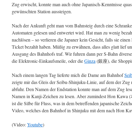
Zug erwischt, konnte man auch ohne Japanisch-Kenntnisse quasi
gewünschten Station aussteigen.
Nach der Ankunft geht man vom Bahnsteig durch eine Schranke, 
Automaten gelesen und entwertet wird. Hat man zu wenig bezah
nachlösen – so verlieren die Japaner kein Gesicht, falls sie eine
Ticket bezahlt haben. Müßig zu erwähnen, dass alles glatt lief u
Ausgang des Bahnhofs traf. Wir fuhren dann per S-Bahn diverse
die Elektronic-Einkaufsmeile, oder die
Ginza
(銀座), die Shoppin
Nach einem langen Tag lieferte mich die Dame am Bahnhof
Sei
zeigte mir das Gleis der Seibu-Shinjuku-Linie, auf dem de
abfuhr. Den Namen der Endstation konnte man auf dem Zug lesen
Namen in Kanji-Zeichen zu lesen. Aber zumindest Hon Kawa 
ist die Silbe für Fluss, was in dem betreffenden japanische Zeich
Video, welches den Bahnhof in Shinjuku mit dem nach Hon Ka
(Video:
Youtube
)