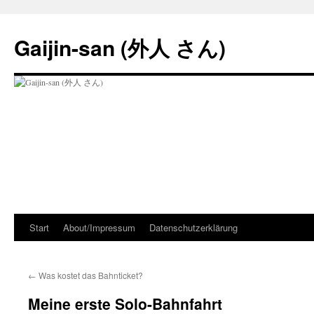
Zum
Inhalt
Gaijin-san (外人 さん)
springen
Start
About/Impressum
Datenschutzerklärung
←
Was kostet das Bahnticket?
Meine erste Solo-Bahnfahrt