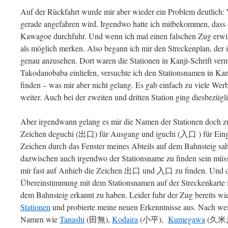
Auf der Rückfahrt wurde mir aber wieder ein Problem deutlich:
gerade angefahren wird. Irgendwo hatte ich mitbekommen, dass 
Kawagoe durchfuhr. Und wenn ich mal einen falschen Zug erwisch
als möglich merken. Also begann ich mir den Streckenplan, der
genau anzusehen. Dort waren die Stationen in Kanji-Schrift ver
Takodanobaba einliefen, versuchte ich den Stationsnamen in Kan
finden – was mir aber nicht gelang. Es gab einfach zu viele Wer
weiter. Auch bei der zweiten und dritten Station ging diesbezügli
Aber irgendwann gelang es mir die Namen der Stationen doch zu 
Zeichen deguchi (出口) für Ausgang und iguchi (入口 ) für Einga
Zeichen durch das Fenster meines Abteils auf dem Bahnsteig sah,
dazwischen auch irgendwo der Stationsname zu finden sein müs
mir fast auf Anhieb die Zeichen 出口 und 入口 zu finden. Und dan
Übereinstimmung mit dem Stationsnamen auf der Streckenkarte
dem Bahnsteig erkannt zu haben. Leider fuhr der Zug bereits wie
Stationen
und probierte meine neuen Erkenntnisse aus. Nach weit
Namen wie
Tanashi
(田無),
Kodaira
(小平),
Kumegawa
(久米川