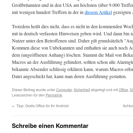
Großbritannien und in den USA am höchsten (über 9.000 Treff
mit wenigen hundert Treffern in der in
diesem Artikel
gezeigten 
Trotzdem heißt dies nicht, dass es nicht in den kommenden Wo
mit in deutsch verfassten Hinweisen geben wird. Und dann bin ic
Nutzer unter den Betroffenen sind. Daher gilt grundsätzlich "Aug
Kommen diese von Unbekannten und enthalten sie auch noch An
dem (ungeöffneten Anhang) löschen. Stammt die Mail von Beka
Macros an der Ausführung gehindert, sollten schon alle Alarmg
bekannte Absender schlüssig erklären kann, warum Macros erforde
Datei angeschickt hat, kann man deren Ausführung gestatten.
Dieser Beitrag wurde unter
Computer
,
Sicherheit
abgelegt und mit
Office
,
Si
Lesezeichen für den
Permalink
.
←
Tipp: Gratis Office für Ihr Android
Achtun
Schreibe einen Kommentar