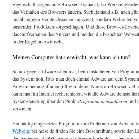
Eigenschaft, sogenannte Browser-Toolbars (also Werkzeugleisten
das Verhalten des Browsers ändern. Sucht jemand z.B. nach gü
unabhängigen Vergleichsseiten angezeigt, sondern Webseiten v
passenden Produkten vorgeschlagen. Und diese Browser-Erweit
das Surfverhalten des Nutzers und melden die besuchten Websei
in der Regel unerwünscht.
Meinen Computer hat's erwischt, was kann ich tun?
Schutz gegen Adware ist einmal, beim Installieren von Program
das System holt. Falls man doch einmal Adware auf dem System in
Adware herauszufinden (oft wird deren Name im Browser, z.B. i
kann man im Internet recherchieren, wie die Adware deinstalliert
Systemsteuerung über den Punkt
Programm deinstallieren
und 
verwalten.
Ein häufig eingesetztes Programm zum Entfernen von Adware 
Webseite
bei heise.de finden Sie eine Beschreibung sowie den Li
des Anbieters. ADWCleaner ist übrigens kostenlos – aber Vorsic