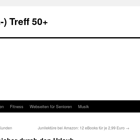
) Treff 50+
en
Fitness
Webseiten für Senioren
Musik
-Kunden
Junilektüre bei Amazon: 12 eBooks für je 2,99 Euro
→