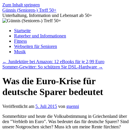
Zum Inhalt springen
Günnis (Senioren-) Treff 50+
Unterhaltung, Information und Lebensart ab 50+
Startseite
Ratgeber und Informationen
Fitness
Webseiten für Senioren
Musik
←
Junilektüre bei Amazon: 12 eBooks für je 2,99 Euro
Sommer-Gewitter: So schützen Sie DSL-Hardware
→
Was die Euro-Krise für
deutsche Sparer bedeutet
Veröffentlicht am
5. Juli 2015
von
guenni
Sommerhitze und heute die Volksabstimmung in Griechenland über
den "Verbleib im Euro". Was bedeutet das für deutsche Sparer? Sind
unsere Notgroschen sicher? Muss ich um meine Rente fürchten?