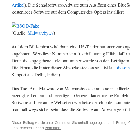
Artikel
). Die Schadsoftware/Adware zum Auslösen eines BlueScr
kostenloser Software auf dem Computer des Opfers installiert.
(Quelle:
Malwarebytes
)
Auf dem Bildschirm wird dann eine US-Telefonnummer zur ange
angeboten. Wer diese Nummer anruft, erhält wenig Hilfe, dafür a
Denn die angegebene Telefonnummer wurde von den Betrügern g
Die Firma, die hinter dieser Abzocke stecken soll, ist laut
diesem
Support aus Delhi, Indien).
Das Tool Anti-Malware von Malwarebytes kann eine installiert
erzeugt, erkennen und beseitigen. Generell lautet meine Empfe
Software auf bekannte Webseiten wie heise.de, chip.de, comput
man halbwegs sicher sein, dass die Software auf Adware geprüft
Dieser Beitrag wurde unter
Computer
,
Sicherheit
abgelegt und mit
Betrug
,
Lesezeichen für den
Permalink
.