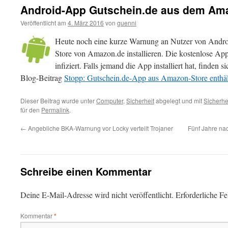
Android-App Gutschein.de aus dem Amaz
Veröffentlicht am
4. März 2016
von
guenni
Heute noch eine kurze Warnung an Nutzer von Andro
Store von Amazon.de installieren. Die kostenlose App
infiziert. Falls jemand die App installiert hat, finden
Blog-Beitrag
Stopp: Gutschein.de-App aus Amazon-Store enthäl
Dieser Beitrag wurde unter
Computer
,
Sicherheit
abgelegt und mit
Sicherhe
für den
Permalink
.
←
Angebliche BKA-Warnung vor Locky verteilt Trojaner
Fünf Jahre na
Schreibe einen Kommentar
Deine E-Mail-Adresse wird nicht veröffentlicht.
Erforderliche Fe
Kommentar
*