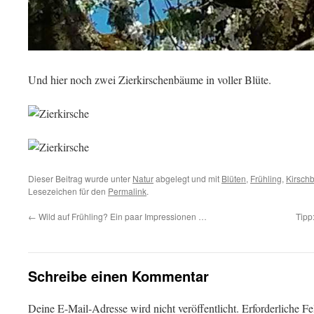
Und hier noch zwei Zierkirschenbäume in voller Blüte.
Dieser Beitrag wurde unter
Natur
abgelegt und mit
Blüten
,
Frühling
,
Kirschb
Lesezeichen für den
Permalink
.
←
Wild auf Frühling? Ein paar Impressionen …
Tipp
Schreibe einen Kommentar
Deine E-Mail-Adresse wird nicht veröffentlicht.
Erforderliche Fe