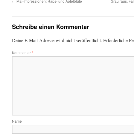
←
Mai-Impressionen: Raps- und Apfelblüte
Grau raus, Far
Schreibe einen Kommentar
Deine E-Mail-Adresse wird nicht veröffentlicht.
Erforderliche Fe
Kommentar
*
Name