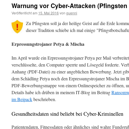
Warnung vor Cyber-Attacken (Pfingsten
Veröffentlicht am
15. Mai 2016
von
guenni
Zu Pfingsten soll ja der heilige Geist auf die Erde komm
dieser Tradition schiebe ich mal einige "Pfingstbotschaf
Erpressungstrojaner Petya & Mischa
Im April wurde ein Erpressungstrojaner Petya per Mail verbreitet,
verschlüsselte, den Computer sperrte und Lösegeld forderte. Ver
Anhang (PDF-Datei) zu einer angeblichen Bewerbung. Jetzt gibt 
dem Schädling Petya noch den Erpressungstrojaner Mischa im Bei
PDF-Bewerbungsmappe von einem Onlinespeicher zu öffnen, um 
Details habe ich drüben in meinem IT-Blog im Beitrag
Ransomwa
im Beipack
beschrieben.
Gesundheitsdaten sind beliebt bei Cyber-Kriminellen
Patientendaten, Fitnessdaten oder ähnliches sind wahre Fundgrub