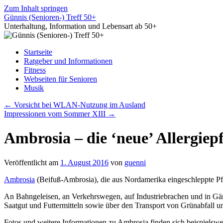
Zum Inhalt springen
Günnis (Senioren-) Treff 50+
Unterhaltung, Information und Lebensart ab 50+
Startseite
Ratgeber und Informationen
Fitness
Webseiten für Senioren
Musik
←
Vorsicht bei WLAN-Nutzung im Ausland
Impressionen vom Sommer XIII
→
Ambrosia – die ‘neue’ Allergiep
Veröffentlicht am
1. August 2016
von
guenni
Ambrosia
(Beifuß-Ambrosia), die aus Nordamerika eingeschleppte Pflan
An Bahngeleisen, an Verkehrswegen, auf Industriebrachen und in Gär
Saatgut und Futtermitteln sowie über den Transport von Grünabfall u
Fotos und weitere Informationen zu Ambrosia finden sich beispielswe