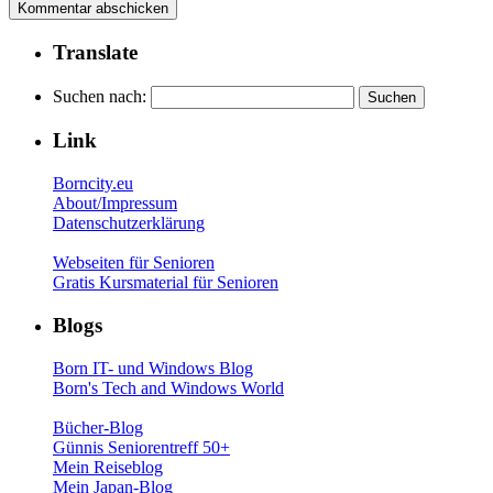
Translate
Suchen nach:
Link
Borncity.eu
About/Impressum
Datenschutzerklärung
Webseiten für Senioren
Gratis Kursmaterial für Senioren
Blogs
Born IT- und Windows Blog
Born's Tech and Windows World
Bücher-Blog
Günnis Seniorentreff 50+
Mein Reiseblog
Mein Japan-Blog