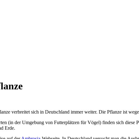
flanze
ze verbreitet sich in Deutschland immer weiter. Die Pflanze ist wegen 
ten (in der Umgebung von Futterplätzen für Vögel) finden sich diese 
nd Erde.
ise auf der
Ambrosia
-Webseite. In Deutschland versucht man die Ausb