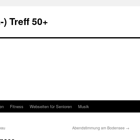
) Treff 50+
en
Fitness
Webseiten für Senioren
Musik
bau
Abendstimmung am Bodensee
→