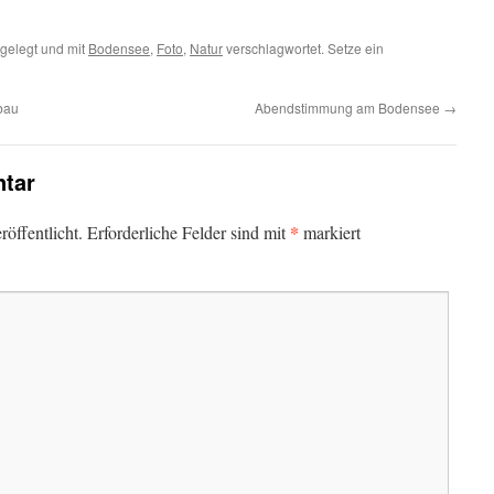
gelegt und mit
Bodensee
,
Foto
,
Natur
verschlagwortet. Setze ein
bau
Abendstimmung am Bodensee
→
tar
*
öffentlicht.
Erforderliche Felder sind mit
markiert