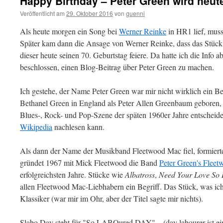
Happy Birthday – Peter Green wird heut
Veröffentlicht am
29. Oktober 2016
von
guenni
Als heute morgen ein Song bei
Werner Reinke
in HR1 lief, musst
Später kam dann die Ansage von Werner Reinke, dass das Stück
dieser heute seinen 70. Geburtstag feiere. Da hatte ich die Info a
beschlossen, einen Blog-Beitrag über Peter Green zu machen.
Ich gestehe, der Name Peter Green war mir nicht wirklich ein B
Bethanel Green in England als Peter Allen Greenbaum geboren, w
Blues-, Rock- und Pop-Szene der späten 1960er Jahre entscheid
Wikipedia
nachlesen kann.
Als dann der Name der Musikband Fleetwood Mac fiel, formierte
gründet 1967 mit Mick Fleetwood die Band
Peter Green's Flee
erfolgreichsten Jahre. Stücke wie
Albatross
,
Need Your Love So
allen Fleetwood Mac-Liebhabern ein Begriff. Das Stück, was ich h
Klassiker (war mir im Ohr, aber der Titel sagte mir nichts).
Slabo Day steht für "So LABOured DAY" – (day labourer ist ei