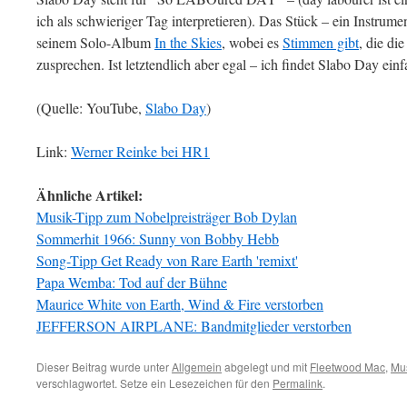
ich als schwieriger Tag interpretieren). Das Stück – ein Instrume
seinem Solo-Album
In the Skies
, wobei es
Stimmen gibt
, die di
zusprechen. Ist letztendlich aber egal – ich findet Slabo Day ein
(Quelle: YouTube,
Slabo Day
)
Link:
Werner Reinke bei HR1
Ähnliche Artikel:
Musik-Tipp zum Nobelpreisträger Bob Dylan
Sommerhit 1966: Sunny von Bobby Hebb
Song-Tipp Get Ready von Rare Earth 'remixt'
Papa Wemba: Tod auf der Bühne
Maurice White von Earth, Wind & Fire verstorben
JEFFERSON AIRPLANE: Bandmitglieder verstorben
Dieser Beitrag wurde unter
Allgemein
abgelegt und mit
Fleetwood Mac
,
Mu
verschlagwortet. Setze ein Lesezeichen für den
Permalink
.