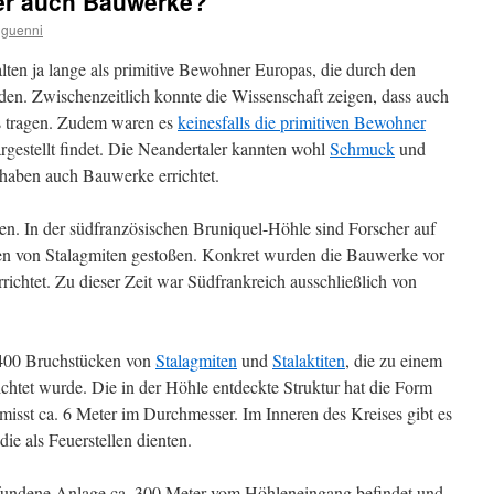
ler auch Bauwerke?
guenni
lten ja lange als primitive Bewohner Europas, die durch den
n. Zwischenzeitlich konnte die Wissenschaft zeigen, dass auch
s tragen. Zudem waren es
keinesfalls die primitiven Bewohner
dargestellt findet. Die Neandertaler kannten wohl
Schmuck
und
 haben auch Bauwerke errichtet.
. In der südfranzösischen Bruniquel-Höhle sind Forscher auf
n von Stalagmiten gestoßen. Konkret wurden die Bauwerke vor
rrichtet. Zu dieser Zeit war Südfrankreich ausschließlich von
 400 Bruchstücken von
Stalagmiten
und
Stalaktiten
, die zu einem
htet wurde. Die in der Höhle entdeckte Struktur hat die Form
misst ca. 6 Meter im Durchmesser. Im Inneren des Kreises gibt es
ie als Feuerstellen dienten.
t gefundene Anlage ca. 300 Meter vom Höhleneingang befindet und