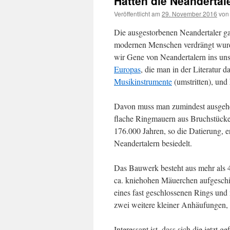
Hatten die Neanderta
Veröffentlicht am
29. November 2016
von
Die ausgestorbenen Neandertaler ga
modernen Menschen verdrängt wurde
wir Gene von Neandertalern ins un
Europas
, die man in der Literatur 
Musikinstrumente
(umstritten), und
Davon muss man zumindest ausgehen
flache Ringmauern aus Bruchstücke
176.000 Jahren, so die Datierung, e
Neandertalern besiedelt.
Das Bauwerk besteht aus mehr als
ca. kniehohen Mäuerchen aufgeschic
eines fast geschlossenen Rings und 
zwei weitere kleiner Anhäufungen, d
Interessant ist, dass sich die jetz