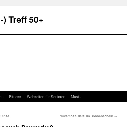
) Treff 50+
en
Fitness
Webseiten für Senioren
Musik
t Echse …
November-Distel im Sonnenschein
→