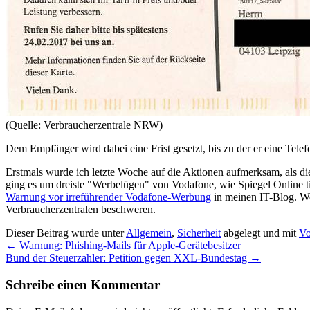
(Quelle: Verbraucherzentrale NRW)
Dem Empfänger wird dabei eine Frist gesetzt, bis zu der er eine Telef
Erstmals wurde ich letzte Woche auf die Aktionen aufmerksam, als 
ging es um dreiste "Werbelügen" von Vodafone, wie Spiegel Online tit
Warnung vor irreführender Vodafone-Werbung
in meinen IT-Blog. Wer
Verbraucherzentralen beschweren.
Dieser Beitrag wurde unter
Allgemein
,
Sicherheit
abgelegt und mit
Vo
←
Warnung: Phishing-Mails für Apple-Gerätebesitzer
Bund der Steuerzahler: Petition gegen XXL-Bundestag
→
Schreibe einen Kommentar