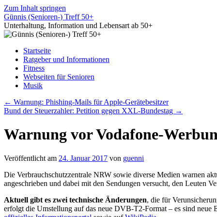
Zum Inhalt springen
Günnis (Senioren-) Treff 50+
Unterhaltung, Information und Lebensart ab 50+
Startseite
Ratgeber und Informationen
Fitness
Webseiten für Senioren
Musik
←
Warnung: Phishing-Mails für Apple-Gerätebesitzer
Bund der Steuerzahler: Petition gegen XXL-Bundestag
→
Warnung vor Vodafone-Werbung
Veröffentlicht am
24. Januar 2017
von
guenni
Die Verbrauchschutzzentrale NRW sowie diverse Medien warnen akt
angeschrieben und dabei mit den Sendungen versucht, den Leuten Ve
Aktuell gibt es zwei technische Änderungen
, die für Verunsicheru
erfolgt die Umstellung auf das neue DVB-T2-Format – es sind neue