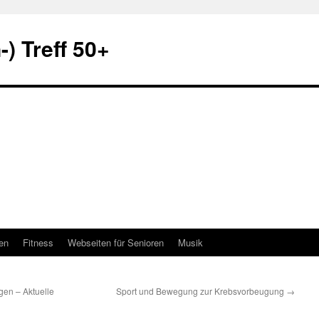
) Treff 50+
en
Fitness
Webseiten für Senioren
Musik
gen – Aktuelle
Sport und Bewegung zur Krebsvorbeugung
→