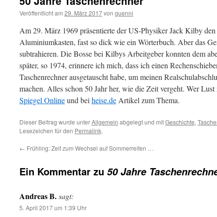
50 Jahre Taschenrechner
Veröffentlicht am
29. März 2017
von
guenni
Am 29. März 1969 präsentierte der US-Physiker Jack Kilby den 
Aluminiumkasten, fast so dick wie ein Wörterbuch. Aber das Ge
subtrahieren. Die Bosse bei Kilbys Arbeitgeber konnten dem ab
später, so 1974, erinnere ich mich, dass ich einen Rechenschieb
Taschenrechner ausgetauscht habe, um meinen Realschulabschlus
machen. Alles schon 50 Jahr her, wie die Zeit vergeht. Wer Lust
Spiegel Online
und bei
heise.de
Artikel zum Thema.
Dieser Beitrag wurde unter
Allgemein
abgelegt und mit
Geschichte
,
Tasche
Lesezeichen für den
Permalink
.
←
Frühling: Zeit zum Wechsel auf Sommerreifen …
Ein Kommentar zu
50 Jahre Taschenrechn
Andreas B.
sagt:
5. April 2017 um 1:39 Uhr