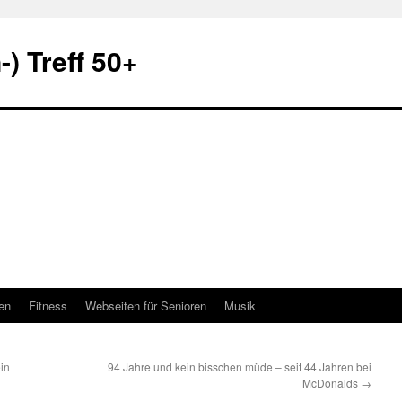
) Treff 50+
en
Fitness
Webseiten für Senioren
Musik
ein
94 Jahre und kein bisschen müde – seit 44 Jahren bei
McDonalds
→