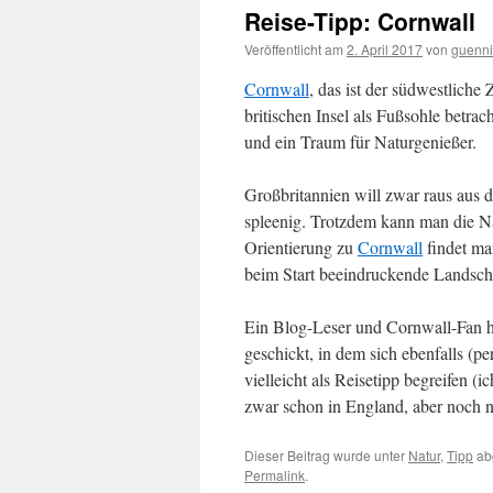
Reise-Tipp: Cornwall
Veröffentlicht am
2. April 2017
von
guenni
Cornwall
, das ist der südwestlich
britischen Insel als Fußsohle betra
und ein Traum für Naturgenießer.
Großbritannien will zwar raus aus 
spleenig. Trotzdem kann man die Na
Orientierung zu
Cornwall
findet ma
beim Start beeindruckende Landsc
Ein Blog-Leser und Cornwall-Fan hat
geschickt, in dem sich ebenfalls (p
vielleicht als Reisetipp begreifen 
zwar schon in England, aber noch n
Dieser Beitrag wurde unter
Natur
,
Tipp
ab
Permalink
.