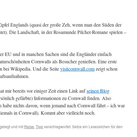
e Zipfel Englands (quasi der große Zeh, wenn man den Süden der
chtet). Die Landschaft, in der Rosamunde Pilcher-Romane spielen –
der EU und in manchen Sachen sind die Engländer einfach
turschönheiten Cornwalls als Besucher genießen. Eine erste
n bei Wikipedia. Und die Seite
visitcornwall.com
zeigt schon
haftsaufnahmen.
 mir bereits vor einiger Zeit einen Link auf
seinen Blog
ersönlich gefärbte) Informationen zu Cornwall finden. Also
(ich habe nichts davon, wenn jemand nach Cornwall fährt – ich war
iemals in Cornwall). Kommt aber vielleicht noch.
gelegt und mit
Reise
,
Tipp
verschlagwortet. Setze ein Lesezeichen für den