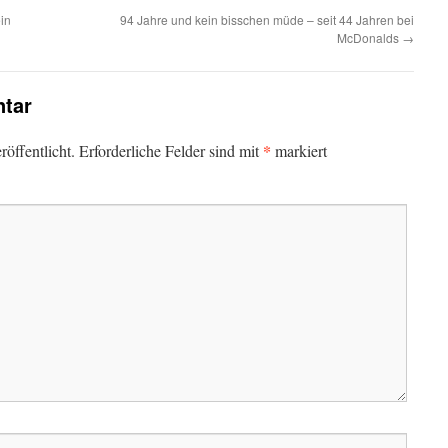
ein
94 Jahre und kein bisschen müde – seit 44 Jahren bei
McDonalds
→
tar
*
öffentlicht.
Erforderliche Felder sind mit
markiert