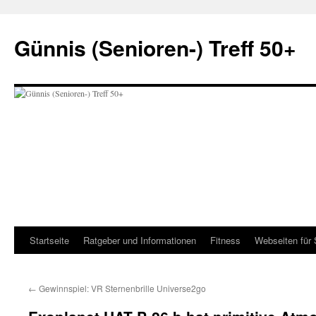
Zum
Inhalt
Günnis (Senioren-) Treff 50+
springen
Startseite
Ratgeber und Informationen
Fitness
Webseiten für 
←
Gewinnspiel: VR Sternenbrille Universe2go