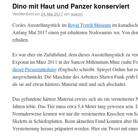
Dino mit Haut und Panzer konserviert
Veröffentlicht am
24. Mai 2017
von
guenni
Cooles Ausstellungstück im
Royal Tyrrell Museum
im kanadische
Anfang Mai 2017 einen gut erhaltenen Nodosaurus vor. Von dem
erhalten.
Es war eher ein Zufallsfund, dem dieses Ausstellungstück zu ve
Exponat im März 2011 in der Suncor Millennium Mine (nahe F
dieser Pressemitteilung
(Englisch) schreibt. Spiegel Online hat e
ausgeschmückt. Die Maschine des Arbeiters Shawn Funk grub Öl
als sie auf etwas härteres Material stieß und sich abschaltet.
Das gefundene härtere Material erwies sich als ein versteinerter
Jahren lebte. Das Tier muss etwa 5,4 Meter lang gewesen sein.
Normalerweise kennen wir nur die versteinerten Knochen von Sa
Skeletts in Schieferplatten. Beim aktuellen Fund konnten aber H
Versteinerung heraus präpariert werden. Hier ein Tweet mit eine