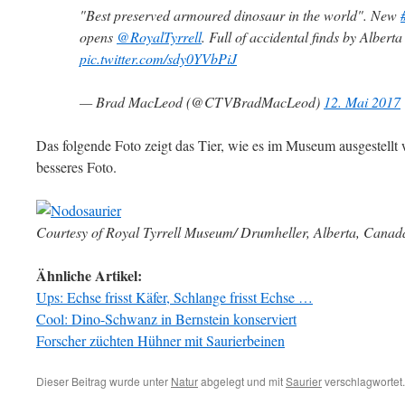
"Best preserved armoured dinosaur in the world". New
opens
@RoyalTyrrell
. Full of accidental finds by Albert
pic.twitter.com/sdy0YVbPiJ
— Brad MacLeod (@CTVBradMacLeod)
12. Mai 2017
Das folgende Foto zeigt das Tier, wie es im Museum ausgestellt
besseres Foto.
Courtesy of Royal Tyrrell Museum/ Drumheller, Alberta, Canada
Ähnliche Artikel:
Ups: Echse frisst Käfer, Schlange frisst Echse …
Cool: Dino-Schwanz in Bernstein konserviert
Forscher züchten Hühner mit Saurierbeinen
Dieser Beitrag wurde unter
Natur
abgelegt und mit
Saurier
verschlagwortet.