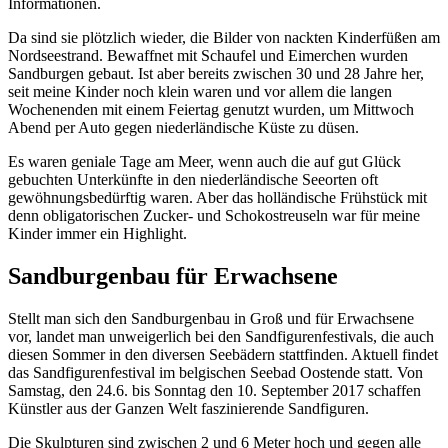
Informationen.
Da sind sie plötzlich wieder, die Bilder von nackten Kinderfüßen am
Nordseestrand. Bewaffnet mit Schaufel und Eimerchen wurden
Sandburgen gebaut. Ist aber bereits zwischen 30 und 28 Jahre her,
seit meine Kinder noch klein waren und vor allem die langen
Wochenenden mit einem Feiertag genutzt wurden, um Mittwoch
Abend per Auto gegen niederländische Küste zu düsen.
Es waren geniale Tage am Meer, wenn auch die auf gut Glück
gebuchten Unterkünfte in den niederländische Seeorten oft
gewöhnungsbedürftig waren. Aber das holländische Frühstück mit
denn obligatorischen Zucker- und Schokostreuseln war für meine
Kinder immer ein Highlight.
Sandburgenbau für Erwachsene
Stellt man sich den Sandburgenbau in Groß und für Erwachsene
vor, landet man unweigerlich bei den Sandfigurenfestivals, die auch
diesen Sommer in den diversen Seebädern stattfinden. Aktuell findet
das Sandfigurenfestival im belgischen Seebad Oostende statt. Von
Samstag, den 24.6. bis Sonntag den 10. September 2017 schaffen
Künstler aus der Ganzen Welt faszinierende Sandfiguren.
Die Skulpturen sind zwischen 2 und 6 Meter hoch und gegen alle