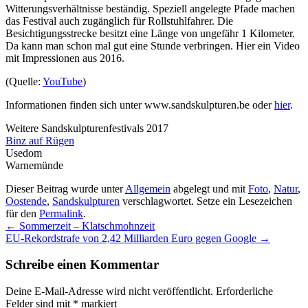
Witterungsverhältnisse beständig. Speziell angelegte Pfade machen
das Festival auch zugänglich für Rollstuhlfahrer. Die
Besichtigungsstrecke besitzt eine Länge von ungefähr 1 Kilometer.
Da kann man schon mal gut eine Stunde verbringen. Hier ein Video
mit Impressionen aus 2016.
(Quelle:
YouTube
)
Informationen finden sich unter www.sandskulpturen.be oder
hier
.
Weitere Sandskulpturenfestivals 2017
Binz auf Rügen
Usedom
Warnemünde
Dieser Beitrag wurde unter
Allgemein
abgelegt und mit
Foto
,
Natur
,
Oostende
,
Sandskulpturen
verschlagwortet. Setze ein Lesezeichen
für den
Permalink
.
←
Sommerzeit – Klatschmohnzeit
EU-Rekordstrafe von 2,42 Milliarden Euro gegen Google
→
Schreibe einen Kommentar
Deine E-Mail-Adresse wird nicht veröffentlicht.
Erforderliche
Felder sind mit
*
markiert