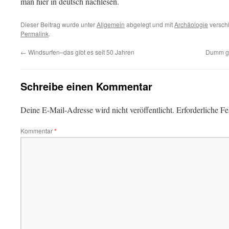
man hier in deutsch nachlesen.
Dieser Beitrag wurde unter
Allgemein
abgelegt und mit
Archäologie
verschl
Permalink
.
←
Windsurfen–das gibt es seit 50 Jahren
Dumm ge
Schreibe einen Kommentar
Deine E-Mail-Adresse wird nicht veröffentlicht.
Erforderliche Fe
Kommentar
*