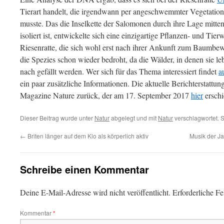
Tierart handelt, die irgendwann per angeschwemmter Vegetation
musste. Das die Inselkette der Salomonen durch ihre Lage mitte
isoliert ist, entwickelte sich eine einzigartige Pflanzen- und Tie
Riesenratte, die sich wohl erst nach ihrer Ankunft zum Baumbewo
die Spezies schon wieder bedroht, da die Wälder, in denen sie l
nach gefällt werden. Wer sich für das Thema interessiert findet
a
ein paar zusätzliche Informationen. Die aktuelle Berichterstattun
Magazine Nature zurück, der am 17. September 2017
hier
erschi
Dieser Beitrag wurde unter
Natur
abgelegt und mit
Natur
verschlagwortet. 
←
Briten länger auf dem Klo als körperlich aktiv
Musik der J
Schreibe einen Kommentar
Deine E-Mail-Adresse wird nicht veröffentlicht.
Erforderliche Fe
Kommentar
*