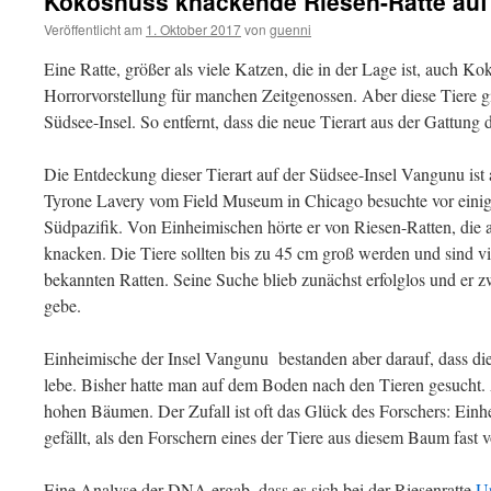
Kokosnuss knackende Riesen-Ratte auf 
Veröffentlicht am
1. Oktober 2017
von
guenni
Eine Ratte, größer als viele Katzen, die in der Lage ist, auch Ko
Horrorvorstellung für manchen Zeitgenossen. Aber diese Tiere gib
Südsee-Insel. So entfernt, dass die neue Tierart aus der Gattung d
Die Entdeckung dieser Tierart auf der Südsee-Insel Vangunu ist 
Tyrone Lavery vom Field Museum in Chicago besuchte vor einig
Südpazifik. Von Einheimischen hörte er von Riesen-Ratten, di
knacken. Die Tiere sollten bis zu 45 cm groß werden und sind vi
bekannten Ratten. Seine Suche blieb zunächst erfolglos und er zwe
gebe.
Einheimische der Insel Vangunu bestanden aber darauf, dass die
lebe. Bisher hatte man auf dem Boden nach den Tieren gesucht. 
hohen Bäumen. Der Zufall ist oft das Glück des Forschers: Ein
gefällt, als den Forschern eines der Tiere aus diesem Baum fast v
Eine Analyse der DNA ergab, dass es sich bei der Riesenratte
U