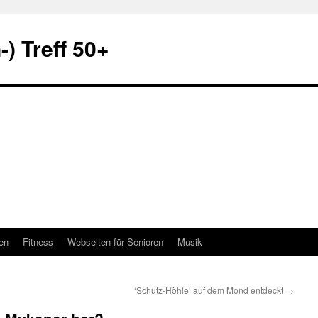
) Treff 50+
en
Fitness
Webseiten für Senioren
Musik
‘Schutz-Höhle’ auf dem Mond entdeckt
→