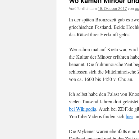
Wo kamen Minoer und
Veröffentlicht am
19. Oktober 2017
von
gu
In der späten Bronzezeit gab es zw
griechischen Festland. Beide Hochku
das Rätsel ihrer Herkunft gelöst.
Wer schon mal auf Kreta war, wird 
die Kultur der Minoer erfahren ha
benannt. Die frühminoische Zeit be
schlossen sich die Mittelminoische 
von ca. 1600 bis 1450 v. Chr. an.
Ich selbst habe den Palast von Kno
vielen Tausend Jahren dort geleiste
bei Wikipedia
. Auch bei ZDF.de gib
YouTube-Videos finden sich
hier
u
Die Mykener waren ebenfalls eine H
Festland entstand und in der Zeit v