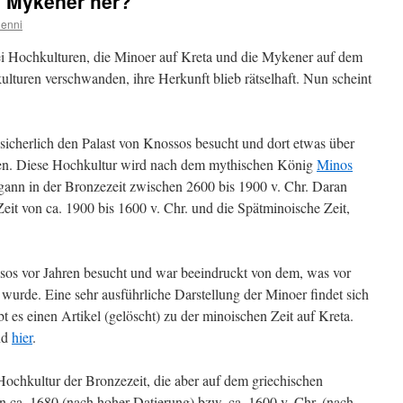
 Mykener her?
enni
ei Hochkulturen, die Minoer auf Kreta und die Mykener auf dem
lturen verschwanden, ihre Herkunft blieb rätselhaft. Nun scheint
sicherlich den Palast von Knossos besucht und dort etwas über
ben. Diese Hochkultur wird nach dem mythischen König
Minos
gann in der Bronzezeit zwischen 2600 bis 1900 v. Chr. Daran
Zeit von ca. 1900 bis 1600 v. Chr. und die Spätminoische Zeit,
ssos vor Jahren besucht und war beeindruckt von dem, was vor
t wurde. Eine sehr ausführliche Darstellung der Minoer findet sich
t es einen Artikel (gelöscht) zu der minoischen Zeit auf Kreta.
nd
hier
.
ochkultur der Bronzezeit, die aber auf dem griechischen
on ca. 1680 (nach hoher Datierung) bzw. ca. 1600 v. Chr. (nach