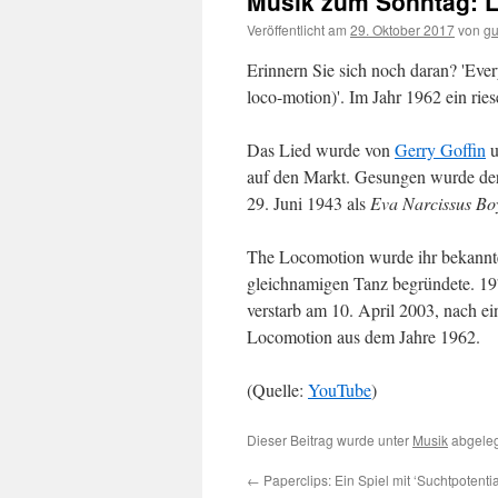
Musik zum Sonntag: L
Veröffentlicht am
29. Oktober 2017
von
gu
Erinnern Sie sich noch daran? 'Ev
loco-motion)'. Im Jahr 1962 ein rie
Das Lied wurde von
Gerry Goffin
u
auf den Markt. Gesungen wurde de
29. Juni 1943 als
Eva Narcissus Bo
The Locomotion wurde ihr bekanntes
gleichnamigen Tanz begründete. 19
verstarb am 10. April 2003, nach e
Locomotion aus dem Jahre 1962.
(Quelle:
YouTube
)
Dieser Beitrag wurde unter
Musik
abgeleg
←
Paperclips: Ein Spiel mit ‘Suchtpotentia