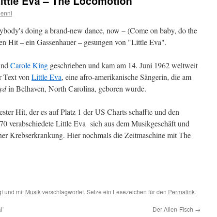
ittle Eva – The Locomotion
enni
erybody's doing a brand-new dance, now – (Come on baby, do the
sen Hit – ein Gassenhauer – gesungen von "Little Eva".
nd
Carole King
geschrieben und kam am 14. Juni 1962 weltweit
r Text von
Little Eva
, eine afro-amerikanische Sängerin, die am
yd
in Belhaven, North Carolina, geboren wurde.
ter Hit, der es auf Platz 1 der US Charts schaffte und den
70 verabschiedete Little Eva sich aus dem Musikgeschäft und
iner Krebserkrankung. Hier nochmals die Zeitmaschine mit The
t und mit
Musik
verschlagwortet. Setze ein Lesezeichen für den
Permalink
.
l’
Der Alien-Fisch
→