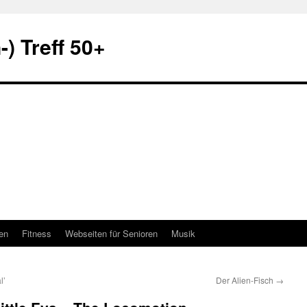
) Treff 50+
en
Fitness
Webseiten für Senioren
Musik
l’
Der Alien-Fisch
→