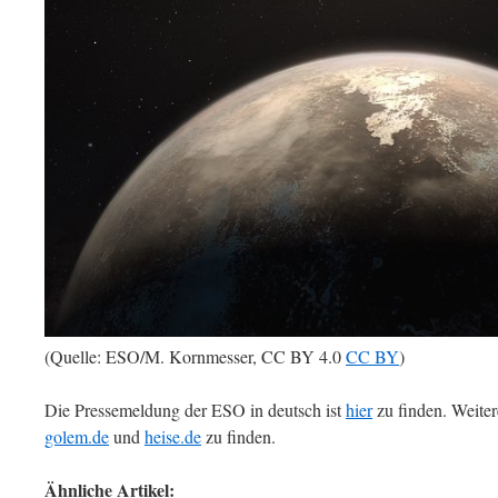
(Quelle: ESO/M. Kornmesser, CC BY 4.0
CC BY
)
Die Pressemeldung der ESO in deutsch ist
hier
zu finden. Weiter
golem.de
und
heise.de
zu finden.
Ähnliche Artikel: