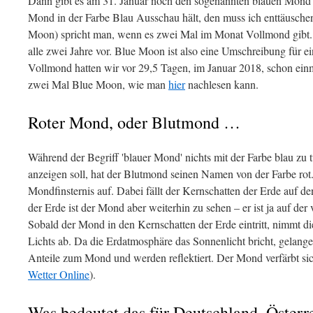
Dann gibt es am 31. Januar noch den sogenannten blauen Mond
Mond in der Farbe Blau Ausschau hält, den muss ich enttäusch
Moon) spricht man, wenn es zwei Mal im Monat Vollmond gibt
alle zwei Jahre vor. Blue Moon ist also eine Umschreibung für ei
Vollmond hatten wir vor 29,5 Tagen, im Januar 2018, schon einma
zwei Mal Blue Moon, wie man
hier
nachlesen kann.
Roter Mond, oder Blutmond …
Während der Begriff 'blauer Mond' nichts mit der Farbe blau zu t
anzeigen soll, hat der Blutmond seinen Namen von der Farbe rot. 
Mondfinsternis auf. Dabei fällt der Kernschatten der Erde auf 
der Erde ist der Mond aber weiterhin zu sehen – er ist ja auf de
Sobald der Mond in den Kernschatten der Erde eintritt, nimmt di
Lichts ab. Da die Erdatmosphäre das Sonnenlicht bricht, gelange
Anteile zum Mond und werden reflektiert. Der Mond verfärbt sich
Wetter Online
).
Was bedeutet das für Deutschland, Österr