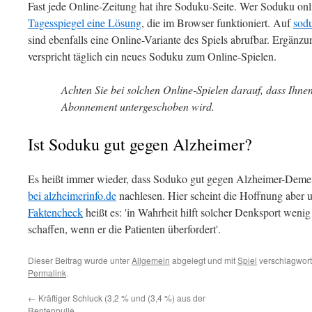
Fast jede Online-Zeitung hat ihre Soduku-Seite. Wer Soduku onl
Tagesspiegel eine Lösung
, die im Browser funktioniert. Auf
sod
sind ebenfalls eine Online-Variante des Spiels abrufbar. Ergänz
verspricht täglich ein neues Soduku zum Online-Spielen.
Achten Sie bei solchen Online-Spielen darauf, dass Ihnen
Abonnement untergeschoben wird.
Ist Soduku gut gegen Alzheimer?
Es heißt immer wieder, dass Soduko gut gegen Alzheimer-Demen
bei alzheimerinfo.de
nachlesen. Hier scheint die Hoffnung aber
Faktencheck
heißt es: 'in Wahrheit hilft solcher Denksport weni
schaffen, wenn er die Patienten überfordert'.
Dieser Beitrag wurde unter
Allgemein
abgelegt und mit
Spiel
verschlagwort
Permalink
.
←
Kräftiger Schluck (3,2 % und (3,4 %) aus der
Rentenpulle