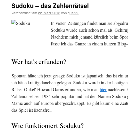
Sudoku – das Zahlenrätsel
Veröffentlicht am
22. März 2018
von
guenni
In vielen Zeitungen findet man sie abgedr
Soduku wurde auch schon mal als 'Gehirn
Nachdem mich jemand kürzlich beim Sport f
fasse ich das Ganze in einem kurzen Blog
Wer hat's erfunden?
Spontan hätte ich jetzt gesagt: Soduku ist japanisch, das ist ein 
ich hätte kräftig daneben gelegen. Sudoku wurde in der heutige
Rätsel-Onkel' Howard Garns erfunden, wie man
hier
nachlesen k
Zahlenrätsel seit 1984 sehr populär und hat den Namen Soduku g
Manie auch auf Europa übergeschwappt. Es gibt kaum eine Zeit
das Spiel ist lizenzfrei.
Wie funktioniert Soduku?