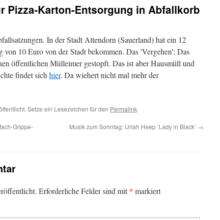
ür Pizza-Karton-Entsorgung in Abfallkorb
allsatzungen. In der Stadt Attendorn (Sauerland) hat ein 12
ung von 10 Euro von der Stadt bekommen. Das 'Vergehen': Das
nen öffentlichen Mülleimer gestopft. Das ist aber Hausmüll und
chte findet sich
hier
. Da wiehert nicht mal mehr der
ffentlicht. Setze ein Lesezeichen für den
Permalink
.
fach-Grippe-
Musik zum Sonntag: Uriah Heep ‘Lady in Black’
→
tar
*
öffentlicht.
Erforderliche Felder sind mit
markiert