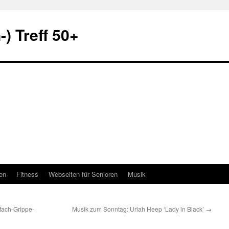
) Treff 50+
en
Fitness
Webseiten für Senioren
Musik
fach-Grippe-
Musik zum Sonntag: Uriah Heep ‘Lady in Black’
→