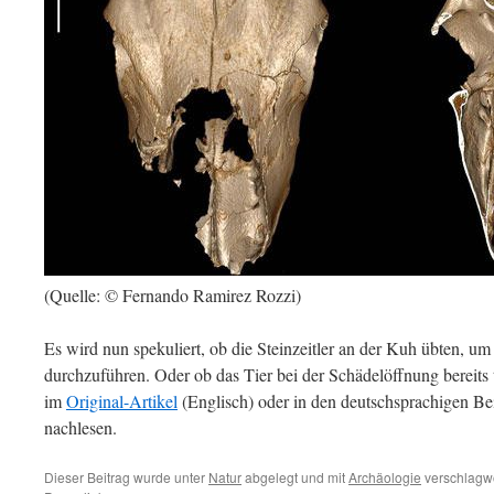
(Quelle: © Fernando Ramirez Rozzi)
Es wird nun spekuliert, ob die Steinzeitler an der Kuh übten, 
durchzuführen. Oder ob das Tier bei der Schädelöffnung bereits t
im
Original-Artikel
(Englisch) oder in den deutschsprachigen Be
nachlesen.
Dieser Beitrag wurde unter
Natur
abgelegt und mit
Archäologie
verschlagwo