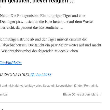
m gelaufen, clever reagiert …
i
Natur. Die Protagonisten: Ein hungriger Tiger und eine
Der Tiger pirscht sich an die Ente heran, die auf dem Wasser
t erreicht, da passiert das Erstaunliche …
 schmutzigen Brühe ab und der Tiger mustert erstaunt die
 abgeblieben ist? Die taucht ein paar Meter weiter auf und macht
as Wiedergabesymbol des folgenden Videos klicken.
om/GaoVmPL60n
@AMAZlNGNATURE)
17. Juni 2018
t und mit
Natur
verschlagwortet. Setze ein Lesezeichen für den
Permalink
.
Bamba
Blaue Düne auf dem Mars
→