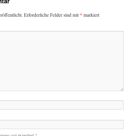
tar
*
öffentlicht.
Erforderliche Felder sind mit
markiert
lesen und akzeptiert.
*