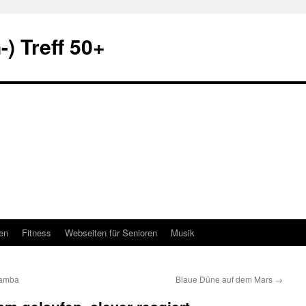
) Treff 50+
en
Fitness
Webseiten für Senioren
Musik
Bamba
Blaue Düne auf dem Mars
→