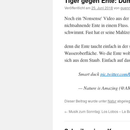
Tiger gegen Ente: Dum
Veröffentlicht am
25. Juni 2018
von
guenn
Noch ein 'Nonsense' Video aus der 
nichtsahnende Ente in einem Fluss. 
schwimmt. Fast hat er seine Mahlzei
denn die Ente taucht einfach in der
Wasseroberfläche. Wo die Ente wohl
sich aus dem Staub. Einfach auf d
Smart duck
pic.twitter.c
— Nature is Amazing (
Dieser Beitrag wurde unter
Natur
abgeleg
←
Musik zum Sonntag: Los Lobos – La 