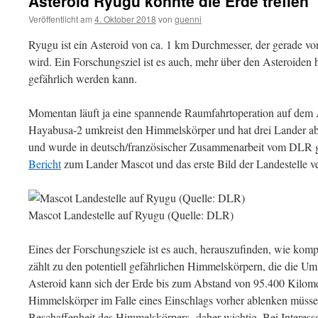
Asteroid Ryugu könnte die Erde treffen
Veröffentlicht am
4. Oktober 2018
von
guenni
Ryugu ist ein Asteroid von ca. 1 km Durchmesser, der gerade vo
wird. Ein Forschungsziel ist es auch, mehr über den Asteroiden 
gefährlich werden kann.
Momentan läuft ja eine spannende Raumfahrtoperation auf de
Hayabusa-2 umkreist den Himmelskörper und hat drei Lander ab
und wurde in deutsch/französischer Zusammenarbeit vom DLR 
Bericht
zum Lander Mascot und das erste Bild der Landestelle ver
Mascot Landestelle auf Ryugu (Quelle: DLR)
Eines der Forschungsziele ist es auch, herauszufinden, wie kom
zählt zu den potentiell gefährlichen Himmelskörpern, die die U
Asteroid kann sich der Erde bis zum Abstand von 95.400 Kilome
Himmelskörper im Falle eines Einschlags vorher ablenken müssen
Beschaffenheit des Himmelskörpers daher wichtig. Bei Interess