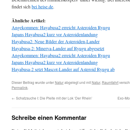
findet sich
bei heise.de
.
Ähnliche Artikel:
Angekommen: Hayabusa2 erreicht Asteroiden Ryugu
Japans Hayabusa2 kurz vor Asteroidenlandung
Hayabusa2: Neue Bilder der Asteroiden-Lander
Hayabusa-2: Minerva-Lander auf Ryugu abgesetzt
Angekommen: Hayabusa2 erreicht Asteroiden Ryugu
Japans Hayabusa2 kurz vor Asteroidenlandung
Hayabusa-2 setzt Mascot-Lander auf Asteroid Ryugu ab
Dieser Beitrag wurde unter
Natur
abgelegt und mit
Natur
,
Raumfahrt
verschl
Permalink
.
←
Schatzsuche I: Die Pleite mit der Lok ‘Der Rhein’
Exo-Mo
Schreibe einen Kommentar