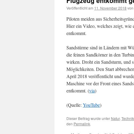
Flugzeug entkommt g
Veröffentlicht am
11. November 2018
von
Piloten meiden aus Sicherheitsgrü
Hier ein Video, welches zeigt, wie
entkommt.
Sandstürme sind in Ländern mit Wü
die feinen Sandkörner in den Turbi
wirken. Droht ein Sandsturm, und st
Möglichkeiten. Den Start abbrechen
April 2018 veröffentlicht und wurde
Maschine vor der Front eines Sands
entkommt. (
via
)
(Quelle:
YouTube
)
Dieser Beitrag wurde unter
Natur
,
Technik
den
Permalink
.