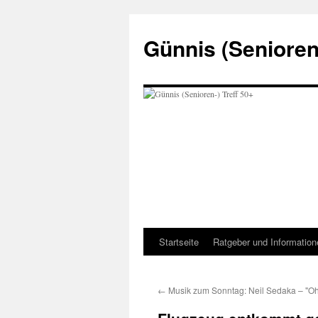
Zum
Inhalt
Günnis (Senioren-
springen
Startseite
Ratgeber und Information
←
Musik zum Sonntag: Neil Sedaka – "Oh