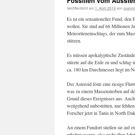
Fossilien vom Ausster
Veröffentlicht am
1. April 2019
von
guenni
Es ist ein sensationeller Fund, de
wollen. Sie sind auf 66 Millionen Ja
Meteoriteneinschlags, der zum Mas
stützen.
Es müssen apokalyptische Zustände
stürzte auf die Erde zu und schlug
ca. 180 km Durchmesser liegt im N
Der Asteroid löste eine riesige Flu
was zu einem Massensterben auf der
Grund dieses Ereignisses aus. Auch
weitgehend unbestritten, nur fehlt
Forscher jetzt in Tanis in North D
An einem Fundort stießen sie auf ei
erhalten waren, also nicht über Jah