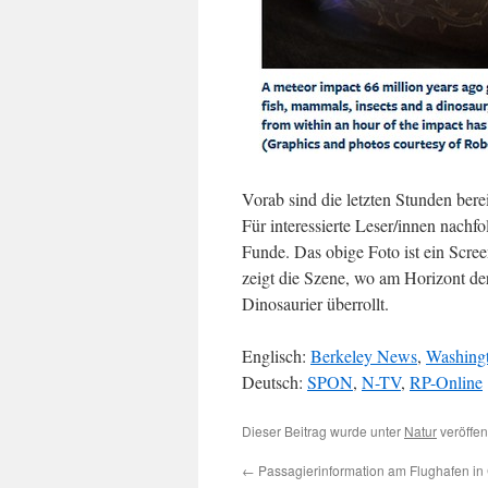
Vorab sind die letzten Stunden bere
Für interessierte Leser/innen nachfo
Funde. Das obige Foto ist ein Scree
zeigt die Szene, wo am Horizont der
Dinosaurier überrollt.
Englisch:
Berkeley News
,
Washingt
Deutsch:
SPON
,
N-TV
,
RP-Online
Dieser Beitrag wurde unter
Natur
veröffen
←
Passagierinformation am Flughafen in