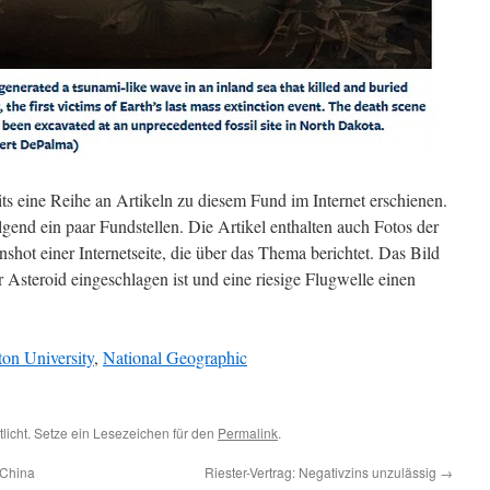
its eine Reihe an Artikeln zu diesem Fund im Internet erschienen.
lgend ein paar Fundstellen. Die Artikel enthalten auch Fotos der
nshot einer Internetseite, die über das Thema berichtet. Das Bild
 Asteroid eingeschlagen ist und eine riesige Flugwelle einen
on University
,
National Geographic
tlicht. Setze ein Lesezeichen für den
Permalink
.
 China
Riester-Vertrag: Negativzins unzulässig
→