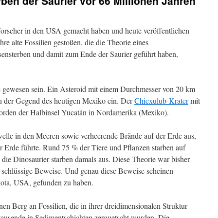
ben der Saurier vor 66 Millionen Jahren
n Forscher in den USA gemacht haben und heute veröffentlichen
hre alte Fossilien gestoßen, die die Theorie eines
sensterben und damit zum Ende der Saurier geführt haben,
 gewesen sein. Ein Asteroid mit einem Durchmesser von 20 km
 in der Gegend des heutigen Mexiko ein. Der
Chicxulub-Krater
mit
orden der Halbinsel Yucatán in Nordamerika (Mexiko).
twelle in den Meeren sowie verheerende Brände auf der Erde aus,
 Erde führte. Rund 75 % der Tiere und Pflanzen starben auf
 die Dinosaurier starben damals aus. Diese Theorie war bisher
en schlüssige Beweise. Und genau diese Beweise scheinen
akota, USA, gefunden zu haben.
nen Berg an Fossilien, die in ihrer dreidimensionalen Struktur
rtausende in Sedimentschichten zerquetscht wurden. Die