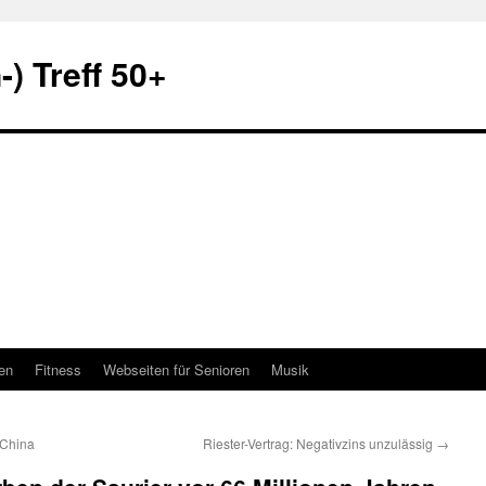
) Treff 50+
en
Fitness
Webseiten für Senioren
Musik
 China
Riester-Vertrag: Negativzins unzulässig
→