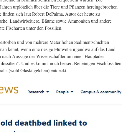
Jahren urplötzlich über die Tiere und Pflanzen hereingebrochen
e finden sich laut Robert DePalma, Autor der heute zu
fische, Landwirbeltiere, Bäume sowie Ammoniten und andere
te Fischarten unter den Fossilien.
gestorben und von mehrere Meter hohen Sedimentschichten
an kennt, wenn eine riesige Flutwelle irgendwo auf das Land
sich nach Aussage der Wissenschaftler um eine "Hauptader
chfossilien". Und es kommt noch besser: Bei einigen Fischfossilien
alls (wohl Glaskügelchen) entdeckt.