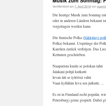
Musik zum Sonntag: F
Veröffentlicht am
7. April 2019
von
guenni
Die heutige Musik zum Sonntag ent
oder in anderen Ländern bekannt ist
vorgetragen werden kann.
Die finnische Polka (
Säkkijärvi pol
Polka) bekannt. Ursprünge der Polka
Karelien zurück verfolgen. Das Li
Kettunen geschrieben.
Nuapurista kuulu se polokan tahti
Jalakani pohjii kutkutti
Ievan äiti se tyttöösä vahti
Vaan kyllähän Ieva sen jutkutti, …
Es ist in Finnland recht populär, w
Petersburg) gerne gespielt. Dabei gi