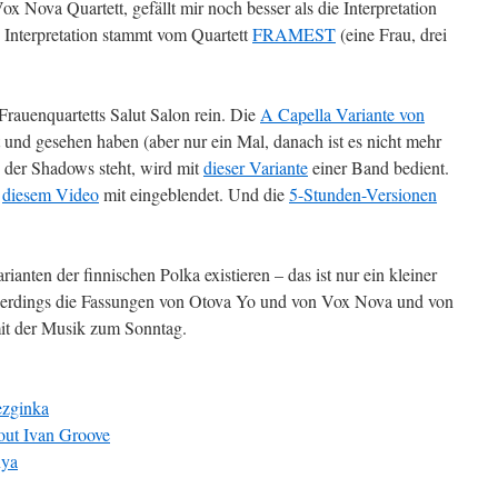
 Nova Quartett, gefällt mir noch besser als die Interpretation
 Interpretation stammt vom Quartett
FRAMEST
(eine Frau, drei
Frauenquartetts Salut Salon rein. Die
A Capella Variante von
 und gesehen haben (aber nur ein Mal, danach ist es nicht mehr
n der Shadows steht, wird mit
dieser Variante
einer Band bedient.
n
diesem Video
mit eingeblendet. Und die
5-Stunden-Versionen
ianten der finnischen Polka existieren – das ist nur ein kleiner
allerdings die Fassungen von Otova Yo und von Vox Nova und von
t der Musik zum Sonntag.
ezginka
ut Ivan Groove
nya