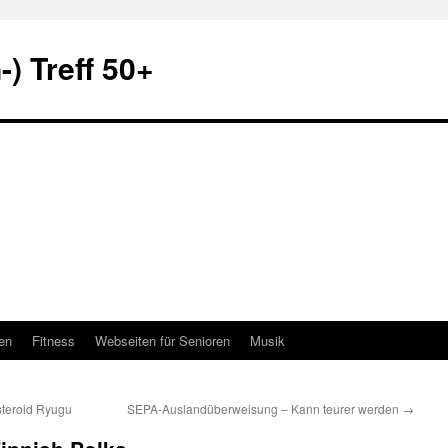
) Treff 50+
en
Fitness
Webseiten für Senioren
Musik
steroid Ryugu
SEPA-Auslandüberweisung – Kann teurer werden
→