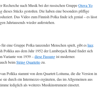
i der Recherche nach Musik bei der russischen Gruppe
Otova Yo
g dieses Stücks gestoßen. Die haben eine besonders pfiffige
duziert. Das Video zum Finnish Polka finde ich genial – es lässt
rigen Jahrtausends wieder auferstehen.
für eine Gruppe Polka tanzender Menschen spielt, gibt es
hier
.
nish Polkka aus dem Jahr 1952 der Lumberjack Band findet sich
on-Variante von 1939 –
diese Fassung
ist moderner.
s auch beim
String Quartetto
zu.
evan Polkka stammt von dem Quartett Loituma, die die Version in
he sie durch ein Intermezzo ergänzten, das im Allgemeinen aus
imme lediglich als weiteres Musikinstrument einsetzt.