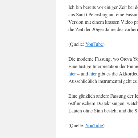
Ich bin bereits vor einiger Zeit be
aus Sankt Petersbug auf eine Fassun
Version mit einem krassen Video pro
die Zeit der 20iger Jahre des vorhe
(Quelle:
YouTube
)
Die moderne Fassung, wo Otova Yo 
Eine lustige Interpretation der Fin
hier
– und
hier
gibt es die Akkorde
Ausschließlich instrumental geht e
Eine gänzlich andere Fassung der I
ostfinnischem Dialekt singen, welc
Lauten ohne Sinn besteht und die St
(Quelle:
YouTube
)