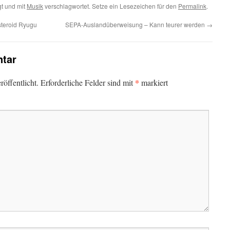
t und mit
Musik
verschlagwortet. Setze ein Lesezeichen für den
Permalink
.
steroid Ryugu
SEPA-Auslandüberweisung – Kann teurer werden
→
tar
*
öffentlicht.
Erforderliche Felder sind mit
markiert