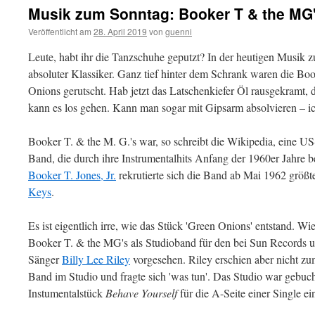
Musik zum Sonntag: Booker T & the MG
Veröffentlicht am
28. April 2019
von
guenni
Leute, habt ihr die Tanzschuhe geputzt? In der heutigen Musik
absoluter Klassiker. Ganz tief hinter dem Schrank waren die Bo
Onions gerutscht. Hab jetzt das Latschenkiefer Öl rausgekramt, 
kann es los gehen. Kann man sogar mit Gipsarm absolvieren – i
Booker T. & the M. G.'s war, so schreibt die Wikipedia, eine 
Band, die durch ihre Instrumentalhits Anfang der 1960er Jahre
Booker T. Jones, Jr.
rekrutierte sich die Band ab Mai 1962 größt
Keys
.
Es ist eigentlich irre, wie das Stück 'Green Onions' entstand. Wi
Booker T. & the MG's als Studioband für den bei Sun Records u
Sänger
Billy Lee Riley
vorgesehen. Riley erschien aber nicht zu
Band im Studio und fragte sich 'was tun'. Das Studio war gebucht
Instumentalstück
Behave Yourself
für die A-Seite einer Single ei