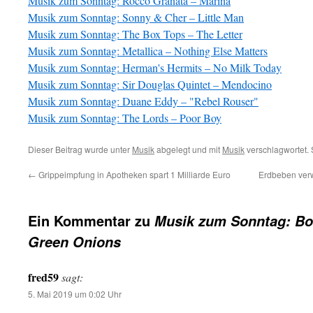
Musik zum Sonntag: Rocco Granata – Marina
Musik zum Sonntag: Sonny & Cher – Little Man
Musik zum Sonntag: The Box Tops – The Letter
Musik zum Sonntag: Metallica – Nothing Else Matters
Musik zum Sonntag: Herman's Hermits – No Milk Today
Musik zum Sonntag: Sir Douglas Quintet – Mendocino
Musik zum Sonntag: Duane Eddy – "Rebel Rouser"
Musik zum Sonntag: The Lords – Poor Boy
Dieser Beitrag wurde unter
Musik
abgelegt und mit
Musik
verschlagwortet. 
←
Grippeimpfung in Apotheken spart 1 Milliarde Euro
Erdbeben verw
Ein Kommentar zu
Musik zum Sonntag: Bo
Green Onions
fred59
sagt:
5. Mai 2019 um 0:02 Uhr