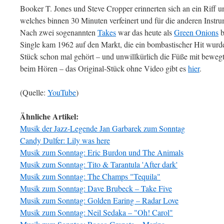
Booker T. Jones und Steve Cropper erinnerten sich an ein Riff u
welches binnen 30 Minuten verfeinert und für die anderen Instr
Nach zwei sogenannten
Takes
war das heute als
Green Onions
b
Single kam 1962 auf den Markt, die ein bombastischer Hit wurde
Stück schon mal gehört – und unwillkürlich die Füße mit bewegt
beim Hören – das Original-Stück ohne Video gibt es
hier
.
(Quelle:
YouTube
)
Ähnliche Artikel:
Musik der Jazz-Legende Jan Garbarek zum Sonntag
Candy Dulfer: Lily was here
Musik zum Sonntag: Eric Burdon und The Animals
Musik zum Sonntag: Tito & Tarantula 'After dark'
Musik zum Sonntag: The Champs "Tequila"
Musik zum Sonntag: Dave Brubeck – Take Five
Musik zum Sonntag: Golden Earing – Radar Love
Musik zum Sonntag: Neil Sedaka – "Oh! Carol"