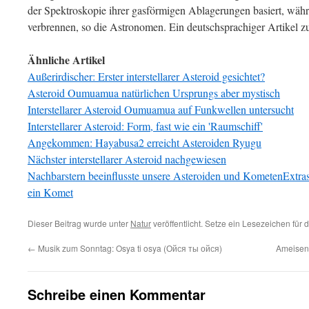
der Spektroskopie ihrer gasförmigen Ablagerungen basiert, währ
verbrennen, so die Astronomen. Ein deutschsprachiger Artikel 
Ähnliche Artikel
Außerirdischer: Erster interstellarer Asteroid gesichtet?
Asteroid Oumuamua natürlichen Ursprungs aber mystisch
Interstellarer Asteroid Oumuamua auf Funkwellen untersucht
Interstellarer Asteroid: Form, fast wie ein 'Raumschiff'
Angekommen: Hayabusa2 erreicht Asteroiden Ryugu
Nächster interstellarer Asteroid nachgewiesen
Nachbarstern beeinflusste unsere Asteroiden und Kometen
Extra
ein Komet
Dieser Beitrag wurde unter
Natur
veröffentlicht. Setze ein Lesezeichen für
←
Musik zum Sonntag: Osya ti osya (Ойся ты ойся)
Ameisen
Schreibe einen Kommentar