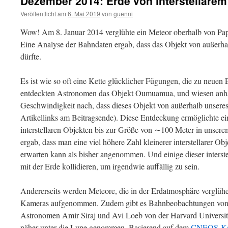
Dezember 2014: Erde von interstellarem 
Veröffentlicht am
6. Mai 2019
von
guenni
Wow! Am 8. Januar 2014 verglühte ein Meteor oberhalb von Pa
Eine Analyse der Bahndaten ergab, dass das Objekt von außerh
dürfte.
Es ist wie so oft eine Kette glücklicher Fügungen, die zu neuen 
entdeckten Astronomen das Objekt Oumuamua, und wiesen anh
Geschwindigkeit nach, dass dieses Objekt von außerhalb unsere
Artikellinks am Beitragsende). Diese Entdeckung ermöglichte e
interstellaren Objekten bis zur Größe von ∼100 Meter in unser
ergab, dass man eine viel höhere Zahl kleinerer interstellarer 
erwarten kann als bisher angenommen. Und einige dieser interst
mit der Erde kollidieren, um irgendwie auffällig zu sein.
Andererseits werden Meteore, die in der Erdatmosphäre verglühe
Kameras aufgenommen. Zudem gibt es Bahnbeobachtungen von k
Astronomen Amir Siraj und Avi Loeb von der Harvard Univers
näher unter die Lupe genommen. Basierend auf dem
CNEOS-Ka