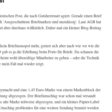
st
i
eutschen Post, die nach Gutsherrenart agiert. Gerade einen Brief
 'Ausgeschnittene Briefmarken sind unzulässig'. Laut AGB hat
hrt aber durchaus willkürlich. Daher mal ein kleiner Blog-Beitrag
ein Briefmonopol mehr, geriert sich aber nach wie vor wie die
9 gab es ja die Erhöhung beim Porto für Briefe. Da schauen die
heint wohl übereifrige Mitarbeiter zu geben – oder die Technik
e mein Fall mal wieder zeigt.
g gemacht und eine 1,45 Euro-Marke von einem Markenblock der
hung abgezogen. Der Briefumschlag war schon mal versandt
ie alte Marke teilweise abgezogen, und ein kleines Papier-Label
er Umschlag problemlos für eine weitere Sendung benutzt werden