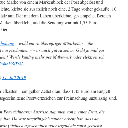
neue Marke von einem Markenblock der Post abgelöst und
ichte, klebte sie zusätzlich noch eine, 2 Tage vorher gekaufte, 10
iale auf. Der mit dem Laben überklebte, gestempelte, Bereich
 Marken überklebt, und die Sendung war mit 1,55 Euro
kiert.
rhöhung
– wohl ein zu übereifriger Mitarbeiter – die
t ausgeschnitten – war auch gut zu sehen, Geht ja mal gar
nden! Werde künftig mehr per Mitbewerb oder elektronisch
m/Fc4w19XD8L
i)
11. Juli 2019
efkasten – ein gelber Zettel dran, dass 1,45 Euro am Entgelt
ausgeschnittene Postwertzeichen zur Freimachung unzulässig sind.
 Foto sichtbaren Ausrisse stammen von meiner Frau, die
en hat. Da war ursprünglich sauber erkennbar, dass da
war (nichts ausgeschnitten oder irgendwie sonst getrickst