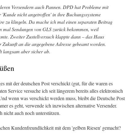
anderen Versendern auch Pannen. DPD hat Probleme mit
er 'Kunde nicht angetroffen' in ihre Buchungssysteme
üre zu klingeln. Da mache ich mal einen separaten Beitrag
on mal Sendungen von GLS zurück bekommen, weil
mmte. Zweiter Zustellversuch klappte dann – das Haus
er Zukunft an die angegebene Adresse gebeamt worden.
lt langsam aber sicher ab.
Füßen
ges mit der deutschen Post verschickt (gut, für die waren es
en Service versuche ich seit längerem bereits alles elektronisch
Und wenn was verschickt werden muss, bleibt die Deutsche Post
immer es geht, verwende ich inzwischen alternative Versender.
h nicht auch noch unterstützen.
achen Kundenfreundlichkeit mit dem 'gelben Riesen' gemacht?