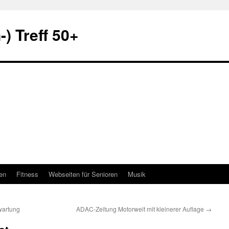
) Treff 50+
en
Fitness
Webseiten für Senioren
Musik
wartung
ADAC-Zeitung Motorwelt mit kleinerer Auflage
→