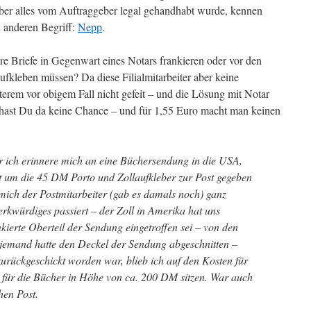
 aber alles vom Auftraggeber legal gehandhabt wurde, kennen
 anderen Begriff:
Nepp
.
sere Briefe in Gegenwart eines Notars frankieren oder vor den
aufkleben müssen? Da diese Filialmitarbeiter aber keine
tzterem vor obigem Fall nicht gefeit – und die Lösung mit Notar
 hast Du da keine Chance – und für 1,55 Euro macht man keinen
er ich erinnere mich an eine Büchersendung in die USA,
t um die 45 DM Porto und Zollaufkleber zur Post gegeben
ich der Postmitarbeiter (gab es damals noch) ganz
erkwürdiges passiert – der Zoll in Amerika hat uns
nkierte Oberteil der Sendung eingetroffen sei – von den
 jemand hatte den Deckel der Sendung abgeschnitten –
urückgeschickt worden war, blieb ich auf den Kosten für
 für die Bücher in Höhe von ca. 200 DM sitzen. War auch
hen Post.