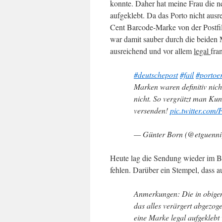
konnte. Daher hat meine Frau die 
aufgeklebt. Da das Porto nicht ausre
Cent Barcode-Marke von der Postfil
war damit sauber durch die beiden
ausreichend und vor allem
legal
fran
#deutschepost
#fail
#portoe
Marken waren definitiv nich
nicht. So vergrätzt man Ku
versenden!
pic.twitter.co
— Günter Born (@etguenn
Heute lag die Sendung wieder im Bri
fehlen. Darüber ein Stempel, dass 
Anmerkungen: Die in obigem
das alles verärgert abgezog
eine Marke legal aufgeklebt 