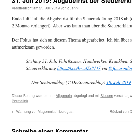
31. Juli 2019: Abgabefrist der Steuererk
Veröffentlicht am
25. Juli 2019
von
guenni
Ende Juli läuft die Abgabefrist für die Steuererklärung 2018 a
2 Monate verlängert). Aber was kann man über die Steuererklä
Der Fokus hat sich an diesem Thema abgearbeitet. Ich bin über
aufmerksam geworden.
Stichtag 31. Juli: Fahrtkosten, Handwerker, Krankheit: 
Steuererklärung
https://t.co/bwutZs8J47
via
@focusonlin
— Der Seniorenblog (@DerSeniorenblog)
18. Juli 2019
Dieser Beitrag wurde unter
Allgemein
abgelegt und mit
Steuern
verschlagwo
Permalink
.
←
Warnung vor Magenmittel Iberogast
Rückruf von 
Schreibe einen Kommentar