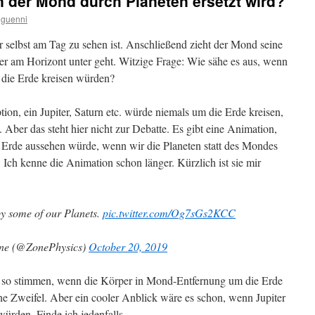
 der Mond durch Planeten ersetzt wird?
guenni
selbst am Tag zu sehen ist. Anschließend zieht der Mond seine
r am Horizont unter geht. Witzige Frage: Wie sähe es aus, wenn
 die Erde kreisen würden?
ion, ein Jupiter, Saturn etc. würde niemals um die Erde kreisen,
 Aber das steht hier nicht zur Debatte. Es gibt eine Animation,
er Erde aussehen würde, wenn wir die Planeten statt des Mondes
 Ich kenne die Animation schon länger. Kürzlich ist sie mir
.
by some of our Planets.
pic.twitter.com/Og7sGs2KCC
ne (@ZonePhysics)
October 20, 2019
h so stimmen, wenn die Körper in Mond-Entfernung um die Erde
ne Zweifel. Aber ein cooler Anblick wäre es schon, wenn Jupiter
ürden. Finde ich jedenfalls.