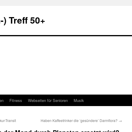
) Treff 50+
en
Fitness
Webseiten für Senioren
Musik
ur-Transit
Haben Kaffeetrinker die ‘gesündere’ Darmflora?
→