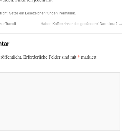
tlicht. Setze ein Lesezeichen für den
Permalink
.
ur-Transit
Haben Kaffeetrinker die ‘gesündere’ Darmflora?
→
tar
*
öffentlicht.
Erforderliche Felder sind mit
markiert