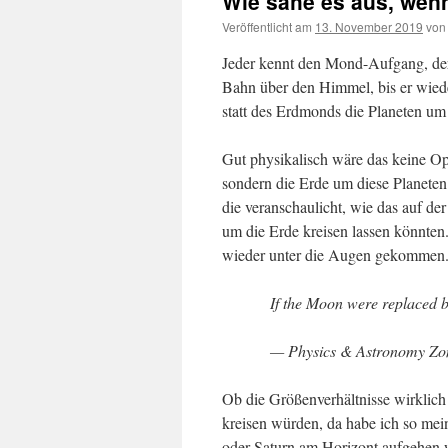
Wie sähe es aus, wenn
Veröffentlicht am
13. November 2019
von
Jeder kennt den Mond-Aufgang, der 
Bahn über den Himmel, bis er wiede
statt des Erdmonds die Planeten um
Gut physikalisch wäre das keine Opt
sondern die Erde um diese Planeten.
die veranschaulicht, wie das auf d
um die Erde kreisen lassen könnten.
wieder unter die Augen gekommen
If the Moon were replaced 
— Physics & Astronomy Zo
Ob die Größenverhältnisse wirklic
kreisen würden, da habe ich so mei
oder Saturn am Horizont aufgehen w